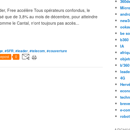
360d
Micro
er, Free accélère Tous opérateurs confondus, le
andr
sé que de 3,8% au mois de décembre, pour atteindre
new3
omme le Cantal, n'ont toujours pas accès...
ooka
be so
b360
IA
ge
,
#SFR
,
#leader
,
#telecom
,
#couverture
afriq
epost
0
objet
b'360
leade
4G
Hervé
econ
techn
breve
e-co
robot
ARCHI