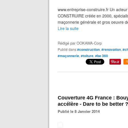
www.entreprise-construire.fr Un acte
CONSTRUIRE créée en 2000, spécialisée
maçonnerie générale et gros oeuvre de 
Lire la suite
Rédigé par
OOKAWA-Corp
Publié dans
#construction
,
#renovation
,
#c
#maçonnerie
,
#toiture
,
#be 360
R
Couverture 4G France : Bouy
accélère - Dare to be better 
Publié le 8 Janvier 2014