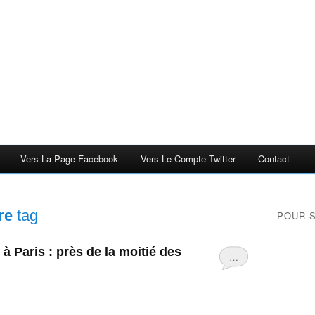
Vers La Page Facebook
Vers Le Compte Twitter
Contact
re
tag
POUR 
à Paris : près de la moitié des
…