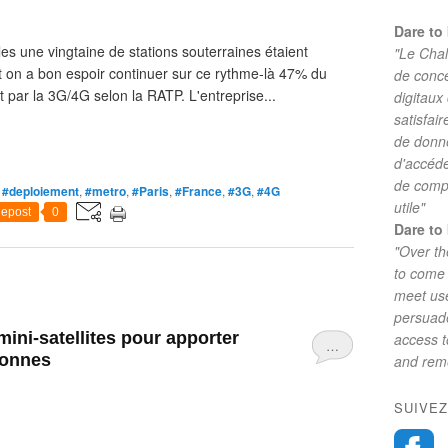
Dare to 
ules une vingtaine de stations souterraines étaient
"Le Chal
t on a bon espoir continuer sur ce rythme-là 47% du
de conc
 par la 3G/4G selon la RATP. L'entreprise...
digitaux
satisfai
de donne
d'accéde
de comp
,
#deploiement
,
#metro
,
#Paris
,
#France
,
#3G
,
#4G
utile"
epost
0
Dare to 
"Over th
to come 
meet use
persuade
mini-satellites pour apporter
access 
…
rsonnes
and reme
SUIVEZ