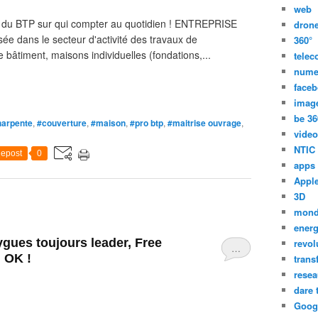
web
ur du BTP sur qui compter au quotidien ! ENTREPRISE
dron
 dans le secteur d'activité des travaux de
360°
bâtiment, maisons individuelles (fondations,...
tele
nume
face
imag
be 36
harpente
,
#couverture
,
#maison
,
#pro btp
,
#maitrise ouvrage
,
video
NTIC
epost
0
apps
Appl
3D
mon
energ
gues toujours leader, Free
revol
…
? OK !
trans
resea
dare 
Goog