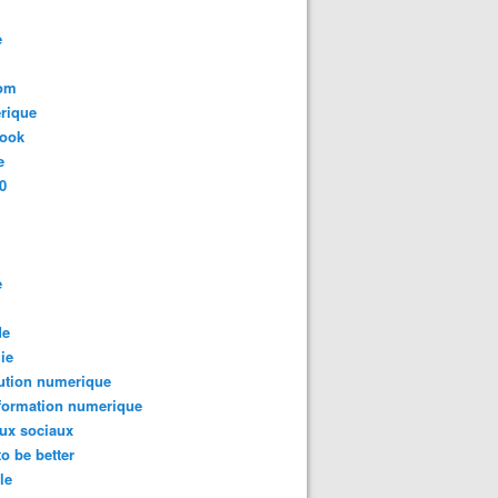
e
com
rique
book
e
0
e
de
ie
ution numerique
formation numerique
ux sociaux
to be better
le