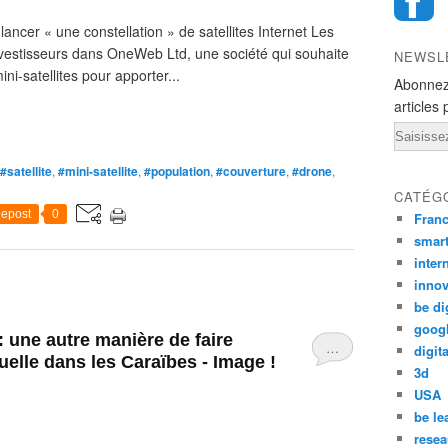
ncer « une constellation » de satellites Internet Les
nvestisseurs dans OneWeb Ltd, une société qui souhaite
NEWSL
ni-satellites pour apporter...
Abonnez
articles 
Email
#satellite
,
#mini-satellite
,
#population
,
#couverture
,
#drone
,
CATÉG
epost
0
Fran
smar
inter
innov
be di
goog
ne autre manière de faire
…
digita
uelle dans les Caraïbes - Image !
3d
USA
be le
resea