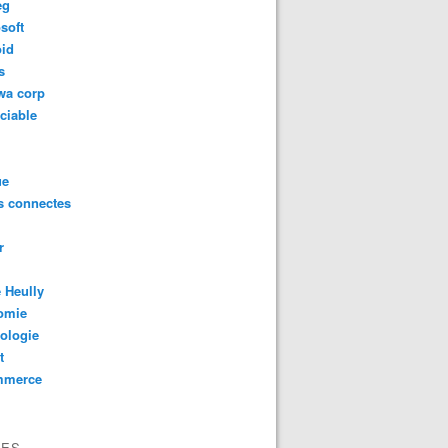
eg
soft
oid
s
wa corp
ciable
ue
s connectes
r
 Heully
omie
ologie
t
mmerce
VES