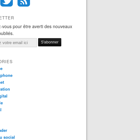
ETTER
-vous pour être averti des nouveaux
publiés.
ORIES
ce
tphone
net
ation
gital
le
l
ader
u social