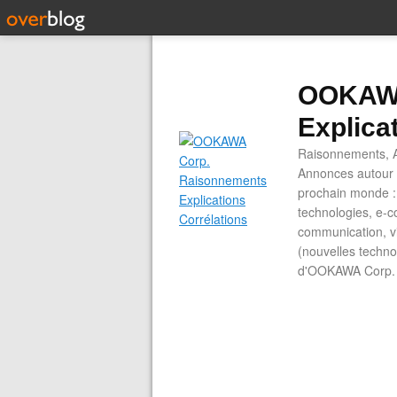
OOKAWA
Explica
Raisonnements, A
Annonces autour d
prochain monde : 
technologies, e-co
communication, vi
(nouvelles technol
d'OOKAWA Corp.