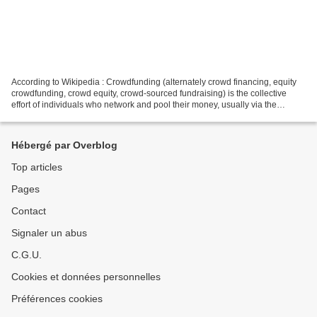
According to Wikipedia : Crowdfunding (alternately crowd financing, equity
crowdfunding, crowd equity, crowd-sourced fundraising) is the collective
effort of individuals who network and pool their money, usually via the
Internet, to support efforts initiated...
Hébergé par Overblog
Top articles
Pages
Contact
Signaler un abus
C.G.U.
Cookies et données personnelles
Préférences cookies