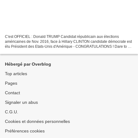
C'est OFFICIEL : Donald TRUMP Candidat républicain aux élections
américaines de Nov. 2016, face à Hillary CLINTON candidate démocrate est
élu Président des Etats-Unis d'Amérique - CONGRATULATIONS ! Dare to be
better ? OK ! Ookawa-Corp blown by B'Digital...
Hébergé par Overblog
Top articles
Pages
Contact
Signaler un abus
C.G.U.
Cookies et données personnelles
Préférences cookies