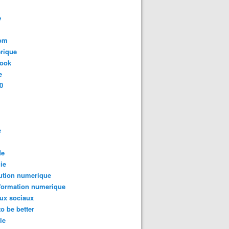
e
com
rique
book
e
0
e
de
ie
ution numerique
formation numerique
ux sociaux
to be better
le