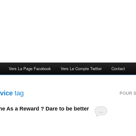
Vers La Page Facebook
Vers Le Compte Twitter
Contact
evice
tag
POUR 
ne As a Reward ? Dare to be better
…