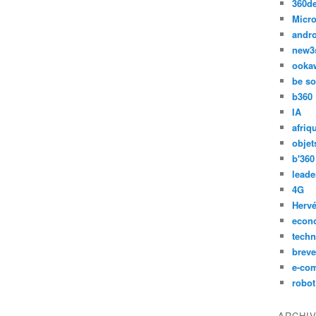
360d
Micro
andr
new3
ooka
be so
b360
IA
afriq
objet
b'360
leade
4G
Hervé
econ
techn
breve
e-co
robot
ARCHI