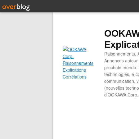
OOKAWA
Explica
Raisonnements, A
Annonces autour d
prochain monde : 
technologies, e-co
communication, vi
(nouvelles technol
d'OOKAWA Corp.