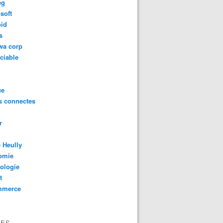
eg
soft
oid
s
wa corp
ciable
ue
s connectes
r
 Heully
omie
ologie
t
mmerce
VES