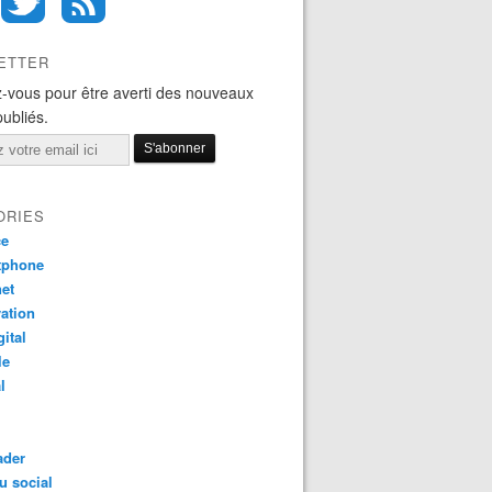
ETTER
-vous pour être averti des nouveaux
publiés.
ORIES
ce
tphone
net
ation
gital
le
l
ader
u social