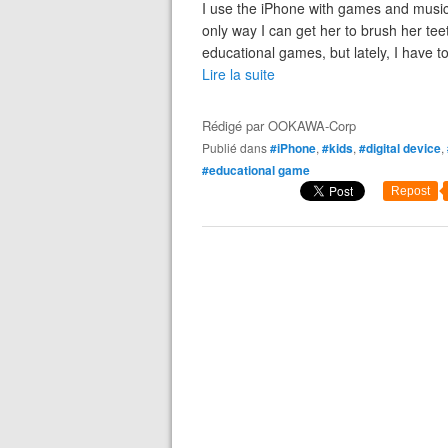
I use the iPhone with games and music 
only way I can get her to brush her teeth
educational games, but lately, I have to
Lire la suite
Rédigé par
OOKAWA-Corp
Publié dans
#iPhone
,
#kids
,
#digital device
,
#educational game
Repost