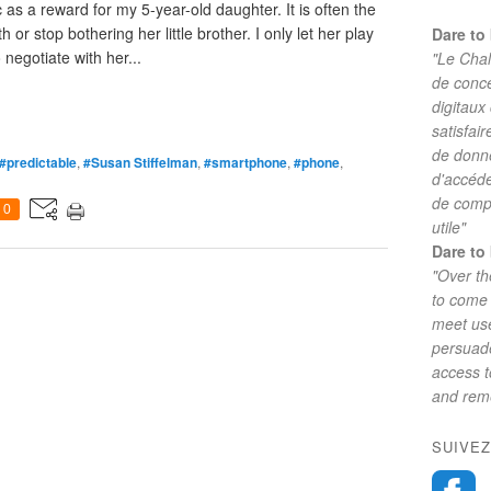
as a reward for my 5-year-old daughter. It is often the
 or stop bothering her little brother. I only let her play
Dare to 
 negotiate with her...
"Le Chal
de conc
digitaux
satisfai
de donne
#predictable
,
#Susan Stiffelman
,
#smartphone
,
#phone
,
d'accéde
de comp
0
utile"
Dare to 
"Over th
to come 
meet use
persuade
access 
and reme
SUIVEZ