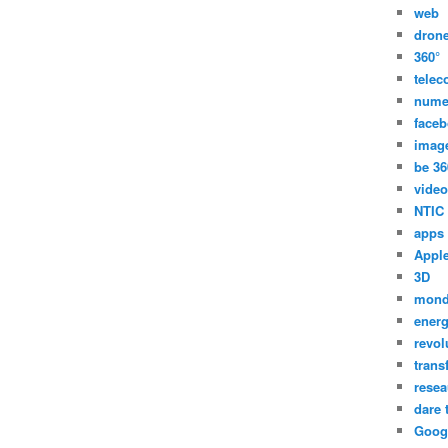
web
dron
360°
tele
nume
face
imag
be 36
video
NTIC
apps
Appl
3D
mon
energ
revol
trans
resea
dare 
Goog