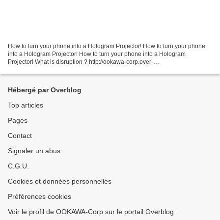
How to turn your phone into a Hologram Projector! How to turn your phone
into a Hologram Projector! How to turn your phone into a Hologram
Projector! What is disruption ? http://ookawa-corp.over-
blog.com/2014/06/big-bang-disruption-strategy-in-the-ag...
Hébergé par Overblog
Top articles
Pages
Contact
Signaler un abus
C.G.U.
Cookies et données personnelles
Préférences cookies
Voir le profil de OOKAWA-Corp sur le portail Overblog