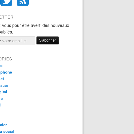
ETTER
-vous pour être averti des nouveaux
publiés.
ORIES
ce
tphone
net
ation
gital
le
l
ader
u social