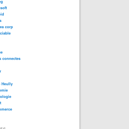
eg
soft
oid
s
wa corp
ciable
ue
s connectes
r
 Heully
omie
ologie
t
mmerce
VES