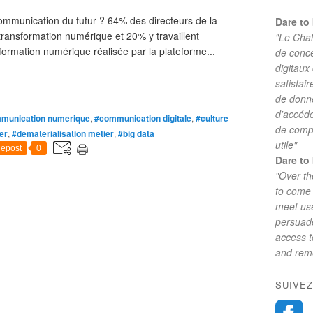
communication du futur ? 64% des directeurs de la
Dare to 
ransformation numérique et 20% y travaillent
"Le Chal
sformation numérique réalisée par la plateforme...
de conc
digitaux
satisfai
de donne
d'accéde
munication numerique
,
#communication digitale
,
#culture
de comp
ier
,
#dematerialisation metier
,
#big data
utile"
epost
0
Dare to 
"Over th
to come 
meet use
persuade
access 
and reme
SUIVEZ