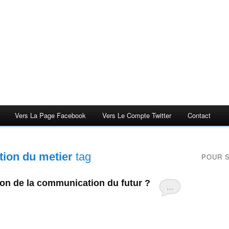
Vers La Page Facebook
Vers Le Compte Twitter
Contact
ation du metier
tag
POUR 
ion de la communication du futur ?
…