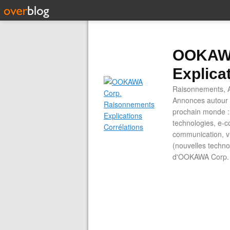
OOKAWA
Explica
Raisonnements, A
Annonces autour d
prochain monde : 
technologies, e-co
communication, vi
(nouvelles technol
d'OOKAWA Corp.