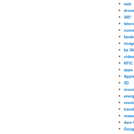
web
dron
360°
tele
nume
face
imag
be 36
video
NTIC
apps
Appl
3D
mon
energ
revol
trans
resea
dare 
Goog