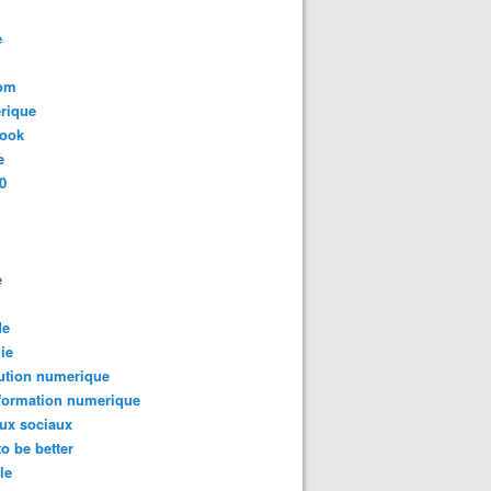
e
com
rique
book
e
0
e
de
ie
ution numerique
formation numerique
ux sociaux
to be better
le