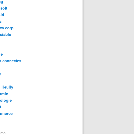
eg
soft
oid
s
wa corp
ciable
ue
s connectes
r
 Heully
omie
ologie
t
mmerce
VES