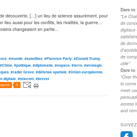
Dare to 
 de découverte, […] un lieu de science assurément, pour
"Le Chal
lieu aussi pour les conflits, les rivalités, la guerre…
de conc
isins changeaient en partie...
digitaux
satisfai
de donne
d'accéde
de comp
ance
,
#monde
,
#satellites
,
#Florence Parly
,
#Donald Trump
,
utile"
#Chine
,
#politique
,
#diplomatie
,
#espace
,
#terre
,
#strategie
,
Dare to 
aques
,
#radar Grave
,
#défense spatiale
,
#Union européenne
,
"Over th
n digitale
,
#telecom
,
#brevet
to come 
epost
0
meet use
persuade
access 
and reme
SUIVEZ