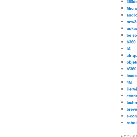
360d
Micro
andr
new3
ooka
be so
b360
IA
afriq
objet
b'360
leade
4G
Hervé
econ
techn
breve
e-co
robot
ARCHI