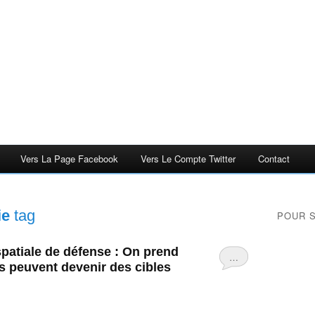
Vers La Page Facebook
Vers Le Compte Twitter
Contact
ie
tag
POUR 
spatiale de défense : On prend
…
s peuvent devenir des cibles