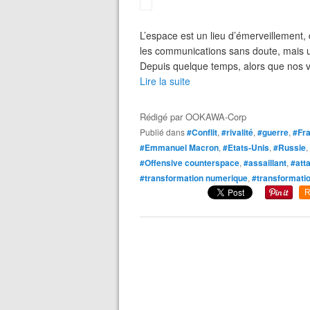
L’espace est un lieu d’émerveillement,
les communications sans doute, mais un 
Depuis quelque temps, alors que nos vo
Lire la suite
Rédigé par
OOKAWA-Corp
Publié dans
#Conflit
,
#rivalité
,
#guerre
,
#Fr
#Emmanuel Macron
,
#Etats-Unis
,
#Russie
,
#Offensive counterspace
,
#assaillant
,
#att
#transformation numerique
,
#transformatio
R