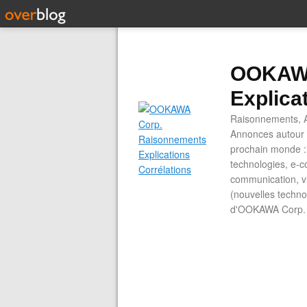
OOKAWA
Explica
Raisonnements, A
Annonces autour d
prochain monde : 
technologies, e-co
communication, vi
(nouvelles technol
d'OOKAWA Corp.