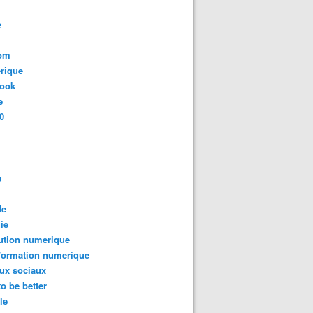
e
com
rique
book
e
0
e
de
ie
ution numerique
formation numerique
ux sociaux
to be better
le