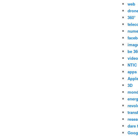
web
dron
360°
tele
nume
face
imag
be 36
video
NTIC
apps
Appl
3D
mon
energ
revol
trans
resea
dare 
Goog