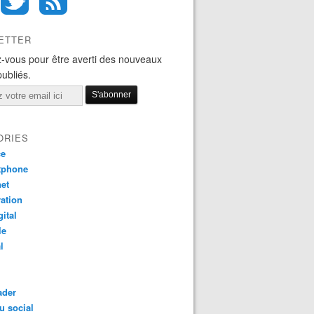
ETTER
-vous pour être averti des nouveaux
publiés.
ORIES
ce
tphone
net
ation
gital
le
l
ader
u social