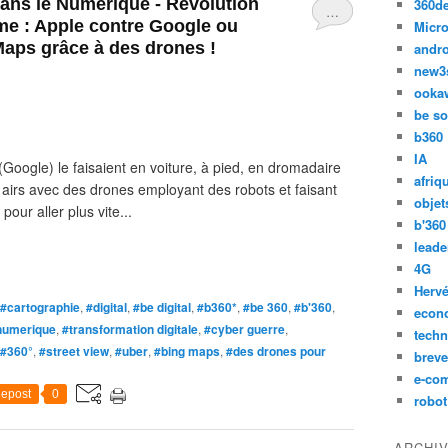
ans le Numérique - Révolution
360d
…
ême : Apple contre Google ou
Micro
ps grâce à des drones !
andr
new3
ooka
be so
b360
IA
(Google) le faisaient en voiture, à pied, en dromadaire
afriq
s airs avec des drones employant des robots et faisant
objet
 pour aller plus vite...
b'360
leade
4G
Hervé
#cartographie
,
#digital
,
#be digital
,
#b360*
,
#be 360
,
#b'360
,
econ
numerique
,
#transformation digitale
,
#cyber guerre
,
techn
#360°
,
#street view
,
#uber
,
#bing maps
,
#des drones pour
breve
e-co
epost
0
robot
ARCHI