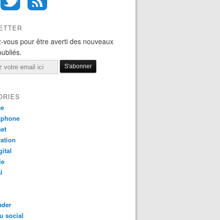
ETTER
-vous pour être averti des nouveaux
publiés.
ORIES
ce
tphone
net
ation
gital
le
l
ader
u social