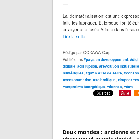
La 'dématérialisation' est une expressio
fallu les fabriquer. Et lorsque l'on tél
envoyer une fusée Ariane dans l'espace
Lire la suite
Rédigé par
OOKAWA-Corp
Publié dans
#pays en développement
,
#digi
digitale
,
#disruption
,
#revolution industriell
numériques
,
#gaz à effet de serre
,
#consom
#consommation
,
#scientifique
,
#impact en
#empreinte énergétique
,
#donnee
,
#data
R
Deux mondes : ancienne et 