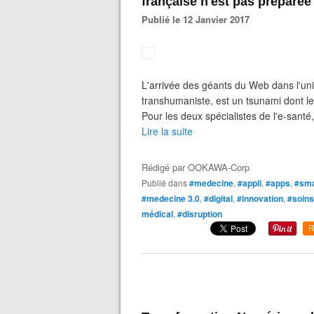
française n'est pas préparée
Publié le 12 Janvier 2017
L'arrivée des géants du Web dans l'un
transhumaniste, est un tsunami dont le
Pour les deux spécialistes de l'e-santé
Lire la suite
Rédigé par
OOKAWA-Corp
Publié dans
#medecine
,
#appli
,
#apps
,
#sma
#medecine 3.0
,
#digital
,
#innovation
,
#soins
médical
,
#disruption
R