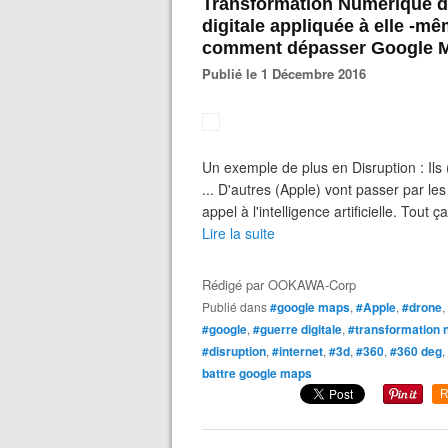
Transformation Numérique d
digitale appliquée à elle -m
comment dépasser Google Ma
Publié le 1 Décembre 2016
Un exemple de plus en Disruption : Ils 
... D'autres (Apple) vont passer par le
appel à l'intelligence artificielle. Tout ça
Lire la suite
Rédigé par
OOKAWA-Corp
Publié dans
#google maps
,
#Apple
,
#drone
,
#google
,
#guerre digitale
,
#transformation 
#disruption
,
#internet
,
#3d
,
#360
,
#360 deg
,
battre google maps
R