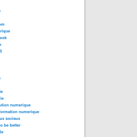
e
com
rique
book
e
0
e
de
ie
ution numerique
formation numerique
ux sociaux
to be better
le