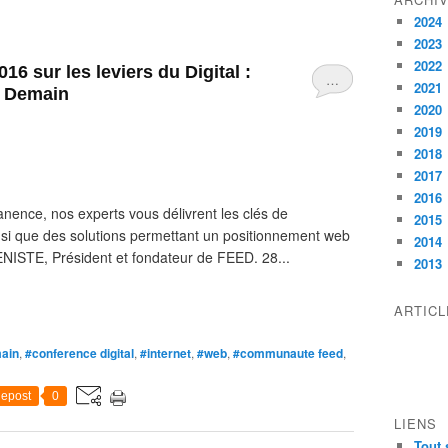
2024
2023
2022
6 sur les leviers du Digital :
…
2021
e Demain
2020
2019
2018
2017
2016
nence, nos experts vous délivrent les clés de
2015
i que des solutions permettant un positionnement web
2014
ENISTE, Président et fondateur de FEED. 28...
2013
ARTIC
ain
,
#conference digital
,
#internet
,
#web
,
#communaute feed
,
epost
0
LIENS
Tout 