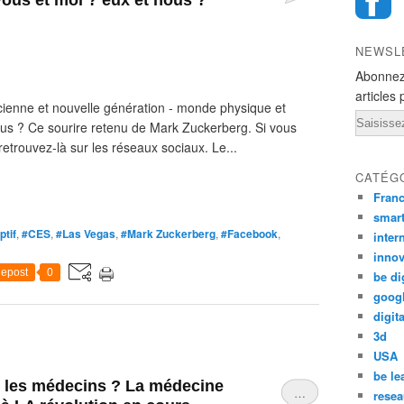
vous et moi ? eux et nous ?
NEWSL
Abonnez
articles 
ienne et nouvelle génération - monde physique et
Email
ous ? Ce sourire retenu de Mark Zuckerberg. Si vous
etrouvez-là sur les réseaux sociaux. Le...
CATÉG
Fran
smar
ptif
,
#CES
,
#Las Vegas
,
#Mark Zuckerberg
,
#Facebook
,
inter
innov
epost
0
be di
goog
digita
3d
USA
be le
er les médecins ? La médecine
…
resea