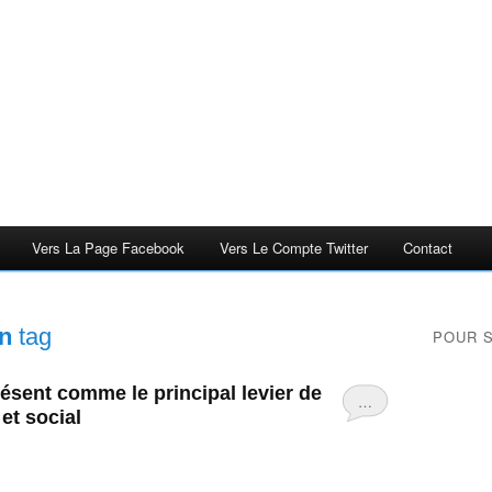
Vers La Page Facebook
Vers Le Compte Twitter
Contact
on
tag
POUR 
ésent comme le principal levier de
…
t social