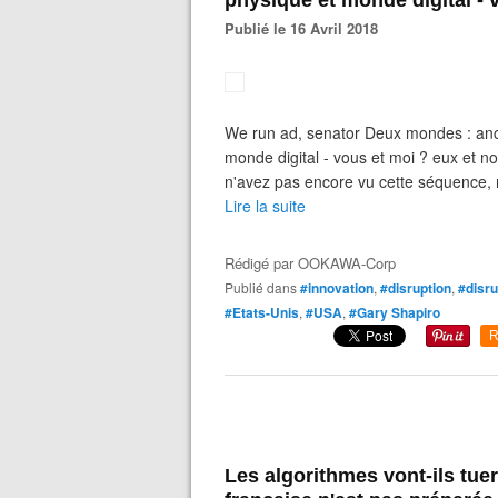
physique et monde digital - 
Publié le 16 Avril 2018
We run ad, senator Deux mondes : anc
monde digital - vous et moi ? eux et n
n'avez pas encore vu cette séquence, r
Lire la suite
Rédigé par
OOKAWA-Corp
Publié dans
#innovation
,
#disruption
,
#disru
#Etats-Unis
,
#USA
,
#Gary Shapiro
R
Les algorithmes vont-ils tu