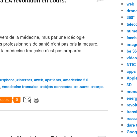
 à LA révolution en cours.
web
dron
360°
tele
nume
ivers de la médecine, mus par une idéologie
face
s professionnels de santé n'ont pas pris la mesure.
imag
, la médecine française n'est pas préparée...
be 36
video
NTIC
apps
Appl
rtphone
,
#internet
,
#web
,
#patients
,
#medecine 2.0
,
3D
,
#medecine francaise
,
#objets connectes
,
#e-sante
,
#corps
mon
energ
epost
0
revol
trans
resea
dare 
Goog