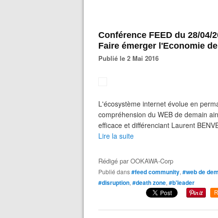
Conférence FEED du 28/04/201
Faire émerger l'Economie d
Publié le 2 Mai 2016
L'écosystème internet évolue en perma
compréhension du WEB de demain ains
efficace et différenciant Laurent BENV
Lire la suite
Rédigé par
OOKAWA-Corp
Publié dans
#feed community
,
#web de dem
#disruption
,
#death zone
,
#b'leader
R