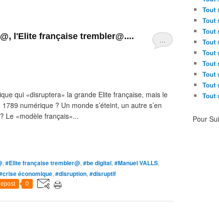
Tout 
Tout 
Tout 
, l'Elite française trembler@....
…
Tout 
Tout 
Tout 
Tout 
Tout 
ique qui «disruptera» la grande Elite française, mais le
Tout 
n 1789 numérique ? Un monde s’éteint, un autre s’en
 ? Le «modèle français»...
Pour Su
@
,
#Elite française trembler@
,
#be digital
,
#Manuel VALLS
,
#crise économique
,
#disruption
,
#disruptif
epost
0