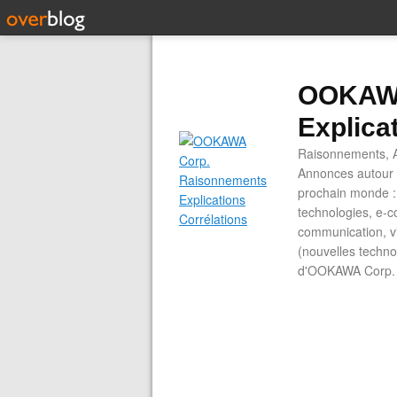
OOKAWA
Explica
Raisonnements, A
Annonces autour d
prochain monde : 
technologies, e-co
communication, vi
(nouvelles technol
d'OOKAWA Corp.