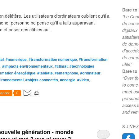
Dare to 
n délétère. Les utilisateurs d'ordinateurs oublient qu'il a
"Le Chal
éphone, personne ne pense qu'il a fallu auparavant
de conc
 et poser des câbles au...
digitaux
satisfai
de donne
d'accéde
de comp
tal
,
#numerique
,
#transformation numerique
,
#transformation
utile"
e
,
#impacts environnementaux
,
#climat
,
#technologies
Dare to 
mation énergétique
,
#tablette
,
#smartphone
,
#ordinateur
,
"Over th
vironnemental
,
#objets connectés
,
#energie
,
#video
,
to come 
meet use
epost
0
persuade
access 
and reme
SUIVEZ
nouvelle génération - monde
…