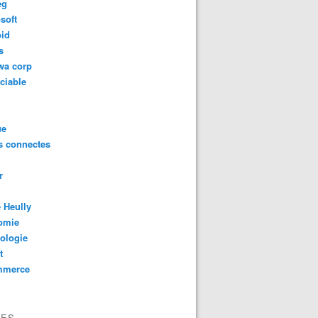
eg
soft
oid
s
wa corp
ciable
ue
s connectes
r
 Heully
omie
ologie
t
mmerce
VES