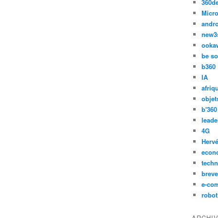
360d
Micro
andr
new3
ooka
be so
b360
IA
afriq
objet
b'360
leade
4G
Hervé
econ
techn
breve
e-co
robot
ARCHI