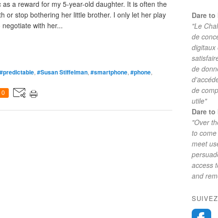
as a reward for my 5-year-old daughter. It is often the
 or stop bothering her little brother. I only let her play
Dare to 
 negotiate with her...
"Le Chal
de conc
digitaux
satisfai
de donne
#predictable
,
#Susan Stiffelman
,
#smartphone
,
#phone
,
d'accéde
de comp
0
utile"
Dare to 
"Over th
to come 
meet use
persuade
access 
and reme
SUIVEZ