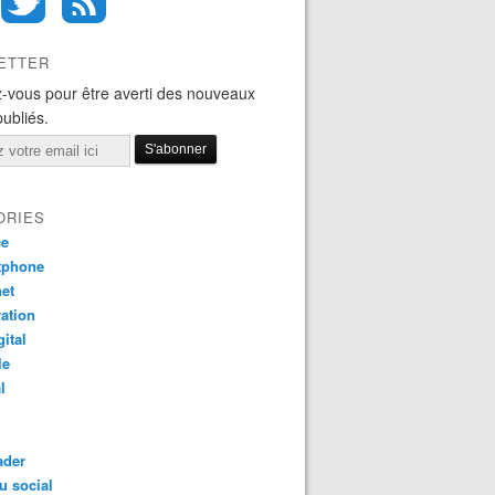
ETTER
-vous pour être averti des nouveaux
publiés.
ORIES
ce
tphone
net
ation
gital
le
l
ader
u social