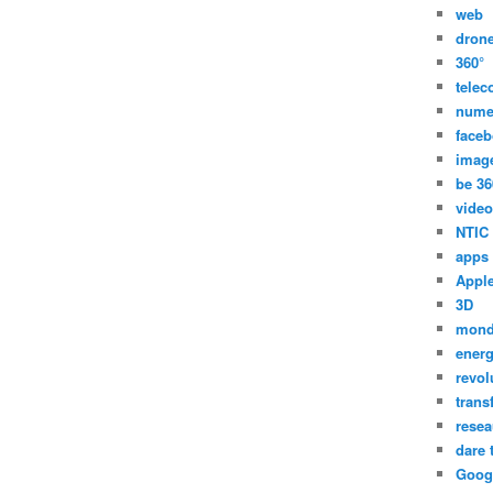
web
dron
360°
tele
nume
face
imag
be 36
video
NTIC
apps
Appl
3D
mon
energ
revol
trans
resea
dare 
Goog