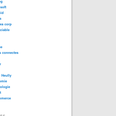
eg
soft
oid
s
wa corp
ciable
ue
s connectes
r
 Heully
omie
ologie
t
mmerce
VES