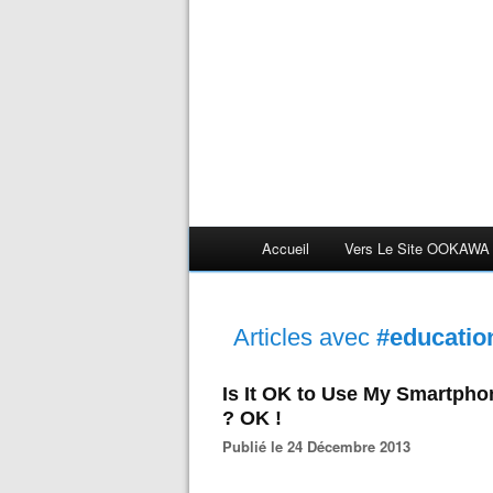
Accueil
Vers Le Site OOKAWA
Articles avec
#educatio
Is It OK to Use My Smartpho
? OK !
Publié le 24 Décembre 2013