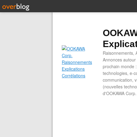
OOKAWA
Explica
Raisonnements, A
Annonces autour d
prochain monde : 
technologies, e-co
communication, vi
(nouvelles technol
d'OOKAWA Corp.