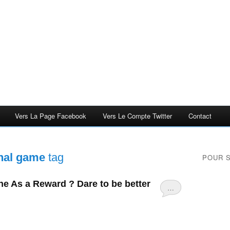
Vers La Page Facebook
Vers Le Compte Twitter
Contact
nal game
tag
POUR 
ne As a Reward ? Dare to be better
…