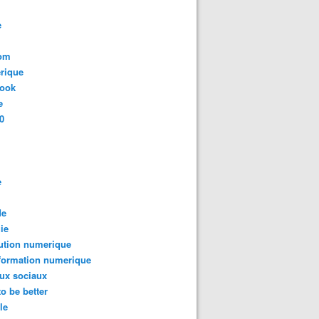
e
com
rique
book
e
0
e
de
ie
ution numerique
formation numerique
ux sociaux
to be better
le