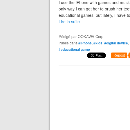
I use the iPhone with games and music 
only way I can get her to brush her teeth
educational games, but lately, I have to
Lire la suite
Rédigé par
OOKAWA-Corp
Publié dans
#iPhone
,
#kids
,
#digital device
,
#educational game
Repost