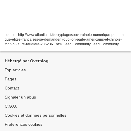
source : http://www.atlantico.fr/decryptage/souverainete-numerique-pendant-
que-elites-francaises-se-demandent-quoi-on-parle-americains-et-chinois-
font-loi-laure-raudiere-2362361.html Feed Community Feed Community Les
habitants des zones rurales n'en peuvent...
Hébergé par Overblog
Top articles
Pages
Contact
Signaler un abus
C.G.U.
Cookies et données personnelles
Préférences cookies