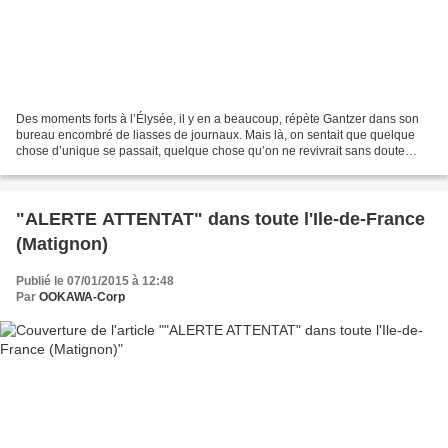
Des moments forts à l’Élysée, il y en a beaucoup, répète Gantzer dans son
bureau encombré de liasses de journaux. Mais là, on sentait que quelque
chose d’unique se passait, quelque chose qu’on ne revivrait sans doute
jamais. » Défilé du 11 janvier 2015...
"ALERTE ATTENTAT" dans toute l'Ile-de-France
(Matignon)
Publié le 07/01/2015 à 12:48
Par
OOKAWA-Corp