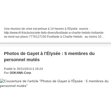
Une réunion de crise est prévue à 14 heures à l'Elysée. source :
http://www.rtl.fr/actu/societe-faits-divers/fusillade-a-charlie-hebdo-hollande-
se-rend-sur-place-7776127150 Fusillade à Charlie Hebdo : au moins 10
morts, François Hollande se rend sur les...
Photos de Gayet à l'Élysée : 5 membres du
personnel mutés
Publié le 30/11/2014 à 19:24
Par
OOKAWA-Corp