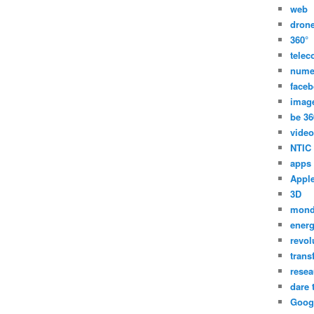
web
dron
360°
tele
nume
face
imag
be 36
video
NTIC
apps
Appl
3D
mon
energ
revol
trans
resea
dare 
Goog