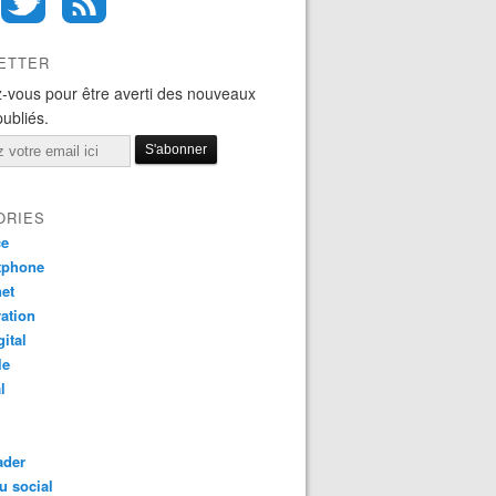
ETTER
-vous pour être averti des nouveaux
publiés.
ORIES
ce
tphone
net
ation
gital
le
l
ader
u social