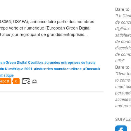
Dare to 
"Le Chal
#13065, DSY.PA), annonce faire partie des membres
de conc
urope verte et numérique (European Green Digital
digitaux
nt à ce jour regroupant de grandes entreprises...
satisfai
de donne
d'accéde
de comp
utile"
an Green Digital Coalition
,
#grandes entreprises de haute
Dare to 
 du Numérique 2021
,
#industries manufacturières
,
#Dassault
"Over th
limatique
to come 
epost
0
meet use
persuade
access 
and reme
SUIVEZ