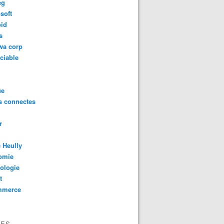
eg
soft
oid
s
wa corp
ciable
ue
s connectes
r
 Heully
omie
ologie
t
mmerce
VES