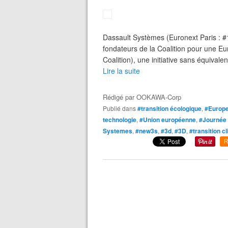
Dassault Systèmes (Euronext Paris : 
fondateurs de la Coalition pour une E
Coalition), une initiative sans équivale
Lire la suite
Rédigé par
OOKAWA-Corp
Publié dans
#transition écologique
,
#Europe
technologie
,
#Union européenne
,
#Journée
Systemes
,
#new3s
,
#3d
,
#3D
,
#transition c
R