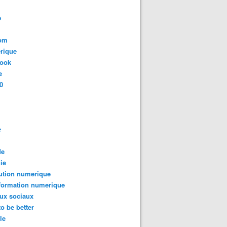
e
com
rique
book
e
0
e
de
ie
ution numerique
formation numerique
ux sociaux
to be better
le