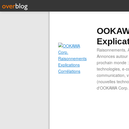
OOKAWA
Explica
Raisonnements, A
Annonces autour d
prochain monde : 
technologies, e-co
communication, vi
(nouvelles technol
d'OOKAWA Corp.