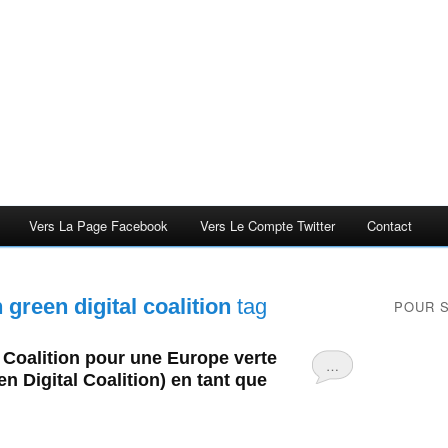
Vers La Page Facebook
Vers Le Compte Twitter
Contact
green digital coalition
tag
POUR 
 Coalition pour une Europe verte
…
 Digital Coalition) en tant que