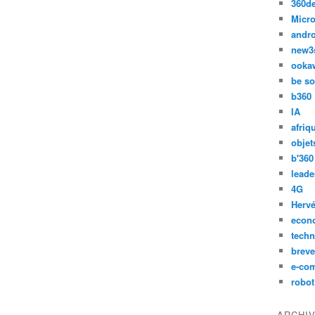
360d
Micro
andr
new3
ooka
be so
b360
IA
afriq
objet
b'360
leade
4G
Hervé
econ
techn
breve
e-co
robot
ARCHI