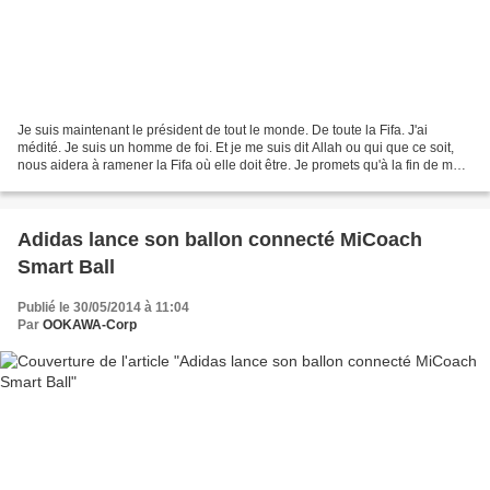
Je suis maintenant le président de tout le monde. De toute la Fifa. J'ai
médité. Je suis un homme de foi. Et je me suis dit Allah ou qui que ce soit,
nous aidera à ramener la Fifa où elle doit être. Je promets qu'à la fin de mon
mandat, je donnerai la...
Adidas lance son ballon connecté MiCoach
Smart Ball
Publié le 30/05/2014 à 11:04
Par
OOKAWA-Corp