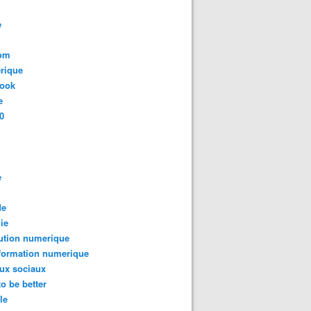
e
com
rique
book
e
0
e
de
ie
ution numerique
formation numerique
ux sociaux
to be better
le