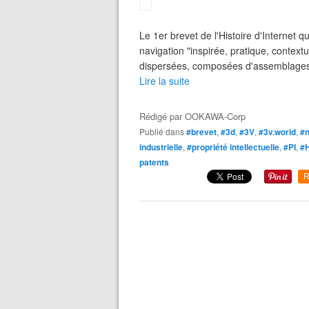
Le 1er brevet de l'Histoire d'Internet
navigation "inspirée, pratique, contex
dispersées, composées d'assemblages e
Lire la suite
Rédigé par
OOKAWA-Corp
Publié dans
#brevet
,
#3d
,
#3V
,
#3v.world
,
#
industrielle
,
#propriété intellectuelle
,
#PI
,
#H
patents
R