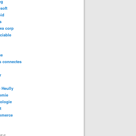
eg
soft
oid
s
wa corp
ciable
ue
s connectes
r
 Heully
omie
ologie
t
mmerce
VES