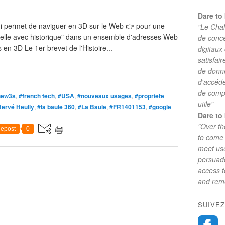
Dare to 
 qui permet de naviguer en 3D sur le Web 👉 pour une
"Le Chal
tuelle avec historique" dans un ensemble d'adresses Web
de conc
n 3D Le 1er brevet de l'Histoire...
digitaux
satisfai
de donne
d'accéde
de comp
new3s
,
#french tech
,
#USA
,
#nouveaux usages
,
#propriete
utile"
ervé Heully
,
#la baule 360
,
#La Baule
,
#FR1401153
,
#google
Dare to 
"Over th
epost
0
to come 
meet use
persuade
access 
and reme
SUIVEZ