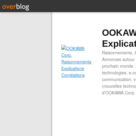
OOKAWA
Explica
Raisonnements, A
Annonces autour d
prochain monde : 
technologies, e-co
communication, vi
(nouvelles technol
d'OOKAWA Corp.