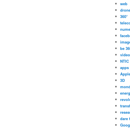
web
dron
360°
tele
nume
face
imag
be 36
video
NTIC
apps
Appl
3D
mon
energ
revol
trans
resea
dare 
Goog