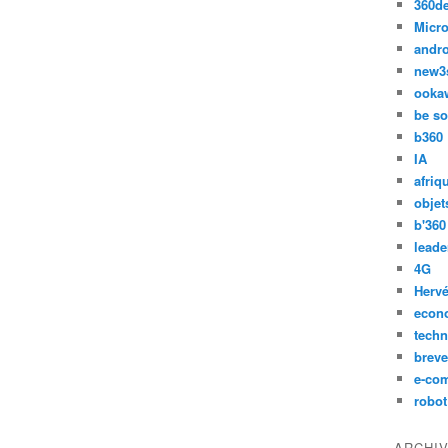
360d
Micro
andr
new3
ooka
be so
b360
IA
afriq
objet
b'360
leade
4G
Hervé
econ
techn
breve
e-co
robot
ARCHI