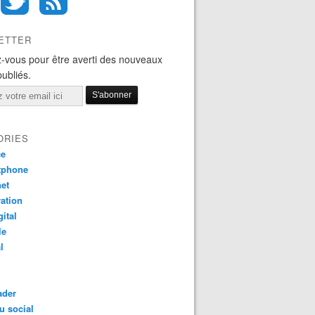
ETTER
-vous pour être averti des nouveaux
publiés.
ORIES
ce
tphone
net
ation
gital
le
l
ader
u social