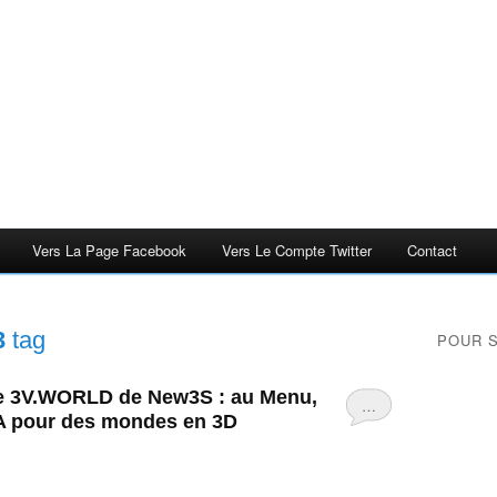
Vers La Page Facebook
Vers Le Compte Twitter
Contact
3
tag
POUR 
te 3V.WORLD de New3S : au Menu,
…
USA pour des mondes en 3D