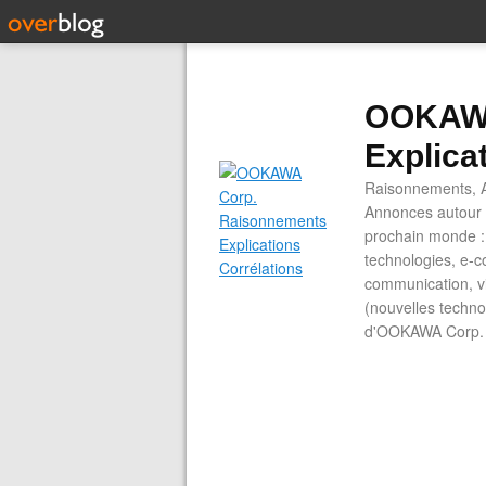
OOKAWA
Explica
Raisonnements, A
Annonces autour d
prochain monde : 
technologies, e-co
communication, vi
(nouvelles technol
d'OOKAWA Corp.