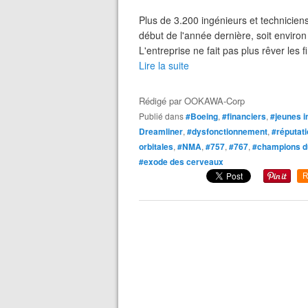
Plus de 3.200 ingénieurs et techniciens 
début de l'année dernière, soit environ
L'entreprise ne fait pas plus rêver les f
Lire la suite
Rédigé par
OOKAWA-Corp
Publié dans
#Boeing
,
#financiers
,
#jeunes i
Dreamliner
,
#dysfonctionnement
,
#réputat
orbitales
,
#NMA
,
#757
,
#767
,
#champions d
#exode des cerveaux
R