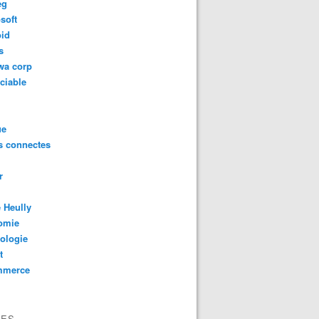
eg
soft
oid
s
wa corp
ciable
ue
s connectes
r
 Heully
omie
ologie
t
mmerce
VES