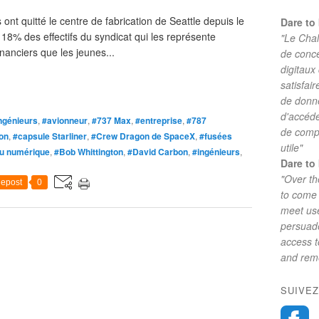
ont quitté le centre de fabrication de Seattle depuis le
Dare to 
 18% des effectifs du syndicat qui les représente
"Le Chal
inanciers que les jeunes...
de conc
digitaux
satisfai
de donne
d'accéde
ngénieurs
,
#avionneur
,
#737 Max
,
#entreprise
,
#787
de comp
ion
,
#capsule Starliner
,
#Crew Dragon de SpaceX
,
#fusées
utile"
u numérique
,
#Bob Whittington
,
#David Carbon
,
#ingénieurs
,
Dare to 
"Over th
epost
0
to come 
meet use
persuade
access 
and reme
SUIVEZ