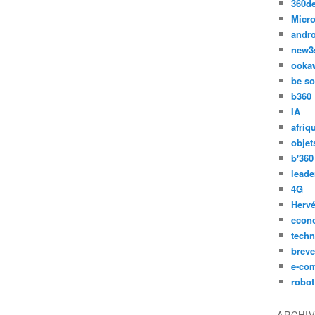
360d
Micro
andr
new3
ooka
be so
b360
IA
afriq
objet
b'360
leade
4G
Hervé
econ
techn
breve
e-co
robot
ARCHI