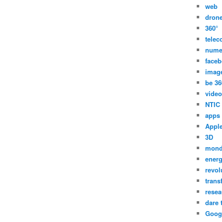
web
dron
360°
tele
nume
face
imag
be 36
video
NTIC
apps
Appl
3D
mon
energ
revol
trans
resea
dare 
Goog