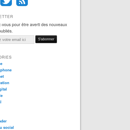
ETTER
-vous pour être averti des nouveaux
publiés.
ORIES
ce
tphone
net
ation
gital
le
l
ader
u social