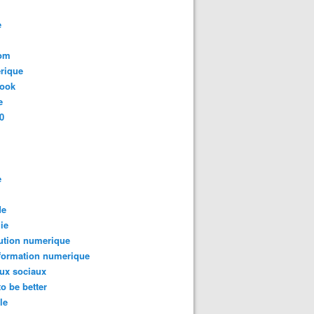
e
com
rique
book
e
0
e
de
ie
ution numerique
formation numerique
ux sociaux
to be better
le