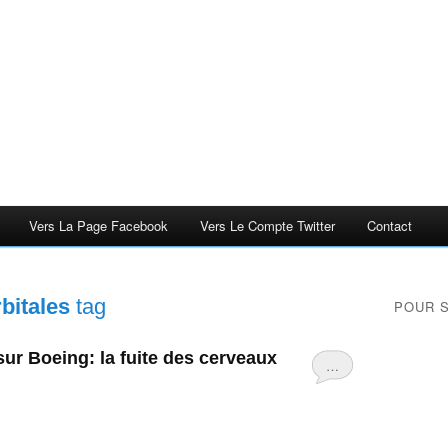
Vers La Page Facebook
Vers Le Compte Twitter
Contact
bitales
tag
POUR 
ur Boeing: la fuite des cerveaux
…