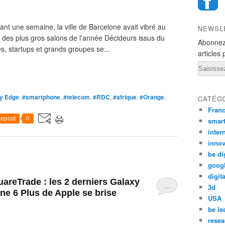
t une semaine, la ville de Barcelone avait vibré au
NEWSL
 des plus gros salons de l'année Décideurs issus du
Abonnez
s, startups et grands groupes se...
articles 
Email
y Edge
,
#smartphone
,
#telecom
,
#RDC
,
#afrique
,
#Orange
,
CATÉG
Fran
epost
0
smar
inter
innov
be di
goog
digita
uareTrade : les 2 derniers Galaxy
…
3d
ne 6 Plus de Apple se brise
USA
be le
resea