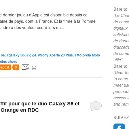
Dare to 
Le dernier joujou d'Apple est disponible depuis ce
"Le Chal
ne de pays, dont la France. Et la firme à la Pomme
de conc
tendre à des ventes record lors du...
digitaux
satisfai
de donne
d'accéde
de comp
 6s
,
#galaxy S6
,
#lg g4
,
#Sony Xperia Z3 Plus
,
#Motorola Moto
utile"
oins chers
Dare to 
epost
0
"Over th
to come 
meet use
persuade
access 
fit pour que le duo Galaxy S6 et
and reme
…
p Orange en RDC
SUIVEZ