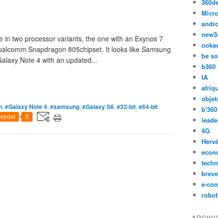
360d
Micro
andr
new3
le in two processor variants, the one with an Exynos 7
ooka
Qualcomm Snapdragon 805chipset. It looks like Samsung
be so
Galaxy Note 4 with an updated...
b360
IA
afriq
objet
n
,
#Galaxy Note 4
,
#samsung
,
#Galaxy S6
,
#32-bit
,
#64-bit
b'360
epost
0
leade
4G
Hervé
econ
techn
breve
e-co
robot
ARCHI