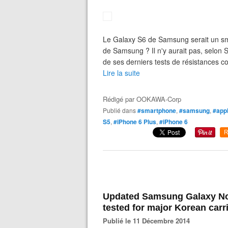
Le Galaxy S6 de Samsung serait un sma
de Samsung ? Il n'y aurait pas, selon 
de ses derniers tests de résistances c
Lire la suite
Rédigé par
OOKAWA-Corp
Publié dans
#smartphone
,
#samsung
,
#app
S5
,
#iPhone 6 Plus
,
#iPhone 6
R
Updated Samsung Galaxy No
tested for major Korean carr
Publié le 11 Décembre 2014