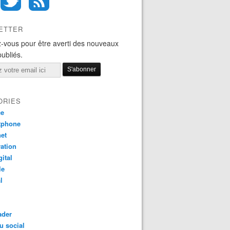
ETTER
-vous pour être averti des nouveaux
publiés.
ORIES
ce
tphone
net
ation
gital
le
l
ader
u social