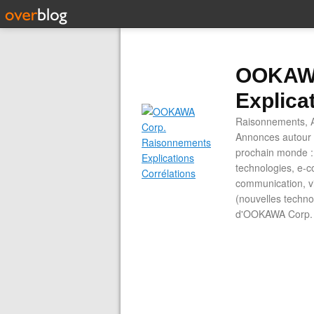
OOKAWA
Explica
Raisonnements, A
Annonces autour d
prochain monde : 
technologies, e-co
communication, vi
(nouvelles technol
d'OOKAWA Corp.