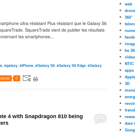
web
dron
360°
rtphone ultra-résistant Plus résistant que le Galaxy S6
tele
SquareTrade. SquareTrade vient de publier les résultats
nume
oncernant les smartphones...
face
imag
be 36
video
NTIC
le
,
#galaxy
,
#iPhone
,
#Galaxy S6
,
#Galaxy S6 Edge
,
#Galaxy
apps
Appl
epost
0
3D
mon
energ
revol
trans
te 4 with Snapdragon 810 being
resea
…
iers
dare 
Goog