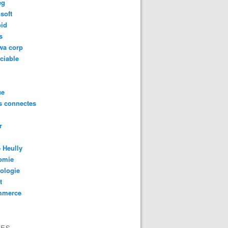
eg
soft
oid
s
wa corp
ciable
ue
s connectes
r
 Heully
omie
ologie
t
mmerce
VES