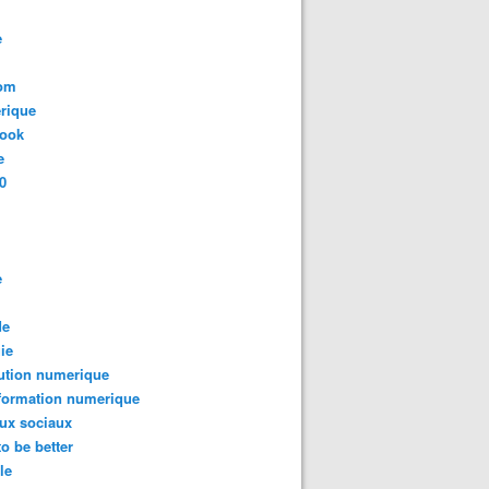
e
com
rique
book
e
0
e
de
ie
ution numerique
formation numerique
ux sociaux
to be better
le