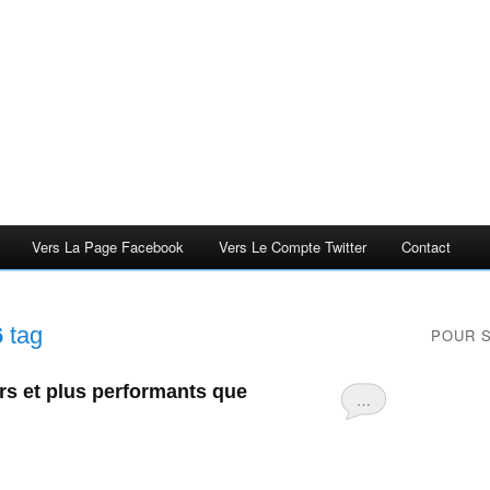
Vers La Page Facebook
Vers Le Compte Twitter
Contact
6
tag
POUR 
s et plus performants que
…