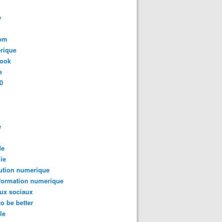
e
com
rique
book
e
0
e
de
ie
ution numerique
formation numerique
ux sociaux
to be better
le