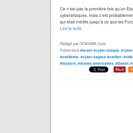
Ce n’est pas la première fois qu’un Eta
cyberattaques, mais c’est probableme
qui était inédite jusqu’à ce que les Fo
Lire la suite
Rédigé par
OOKAWA-Corp
Publié dans
#Israel
,
#cyber attaque
,
#cyber
israélienne
,
#cyber-espace israélien
,
#vidé
#hackers
,
#drones américaines
,
#Daesh
,
#
R