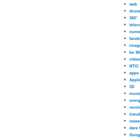
web
dron
360°
tele
nume
face
imag
be 36
video
NTIC
apps
Appl
3D
mon
energ
revol
trans
resea
dare 
Goog