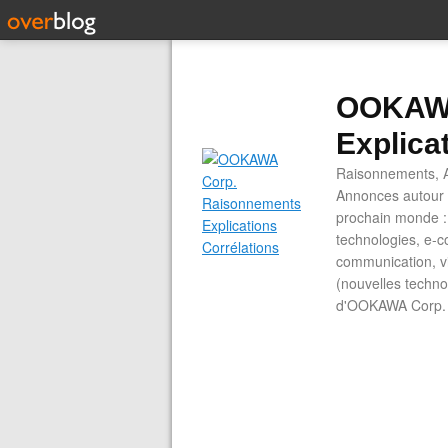
OOKAWA
Explica
Raisonnements, A
Annonces autour d
prochain monde : 
technologies, e-co
communication, vi
(nouvelles technol
d'OOKAWA Corp.