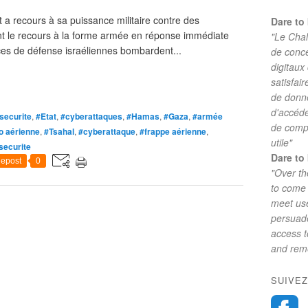
t a recours à sa puissance militaire contre des
Dare to 
nt le recours à la forme armée en réponse immédiate
"Le Chal
rces de défense israéliennes bombardent...
de conc
digitaux
satisfai
de donne
d'accéde
securite
,
#Etat
,
#cyberattaques
,
#Hamas
,
#Gaza
,
#armée
de comp
o aérienne
,
#Tsahal
,
#cyberattaque
,
#frappe aérienne
,
utile"
securite
Dare to 
epost
0
"Over th
to come 
meet use
persuade
access 
and reme
SUIVEZ