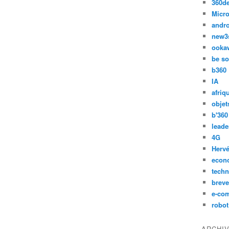
360d
Micro
andr
new3
ooka
be so
b360
IA
afriq
objet
b'360
leade
4G
Hervé
econ
techn
breve
e-co
robot
ARCHI