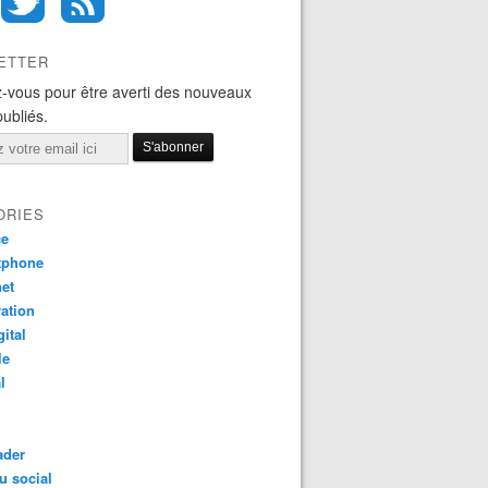
ETTER
-vous pour être averti des nouveaux
publiés.
ORIES
ce
tphone
net
ation
gital
le
l
ader
u social