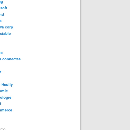
eg
soft
oid
s
wa corp
ciable
ue
s connectes
r
 Heully
omie
ologie
t
mmerce
VES