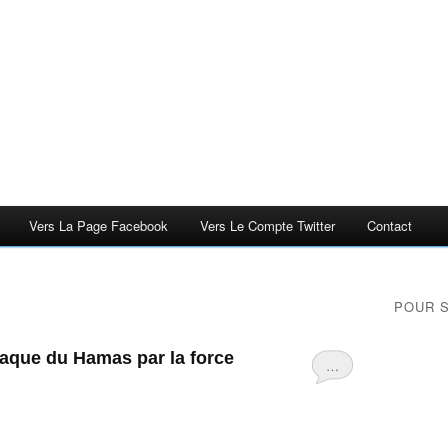
Vers La Page Facebook
Vers Le Compte Twitter
Contact
POUR 
taque du Hamas par la force
…