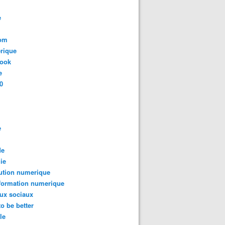
e
com
rique
book
e
0
e
de
ie
ution numerique
formation numerique
ux sociaux
to be better
le