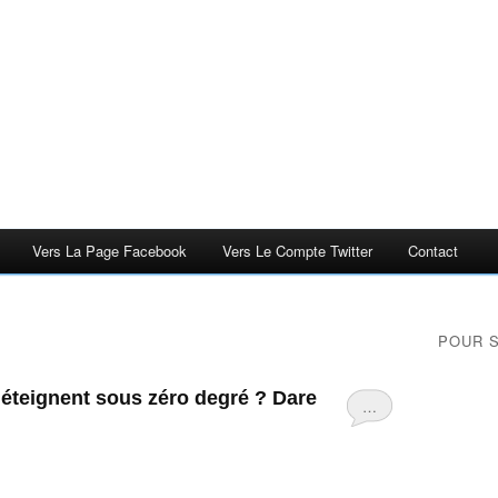
Vers La Page Facebook
Vers Le Compte Twitter
Contact
POUR 
éteignent sous zéro degré ? Dare
…