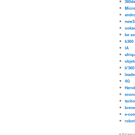
360d
Micro
andr
new3
ooka
be so
b360
IA
afriq
objet
b'360
leade
4G
Hervé
econ
techn
breve
e-co
robot
ARCHI