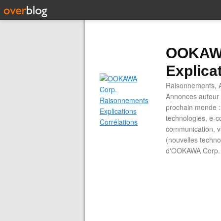
OOKAWA
Explica
Raisonnements, A
Annonces autour d
prochain monde : 
technologies, e-co
communication, vi
(nouvelles technol
d'OOKAWA Corp.