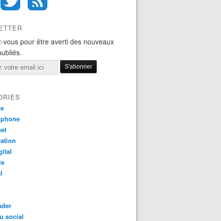
ETTER
-vous pour être averti des nouveaux
publiés.
ORIES
ce
tphone
net
ation
gital
le
l
ader
u social