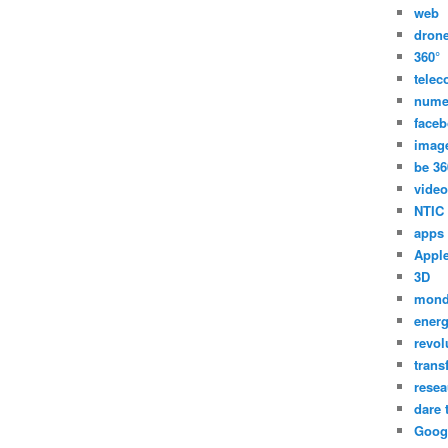
web
dron
360°
tele
nume
face
imag
be 36
video
NTIC
apps
Appl
3D
mon
energ
revol
trans
resea
dare 
Goog