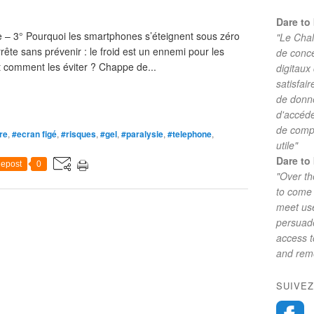
Dare to 
 – 3° Pourquoi les smartphones s’éteignent sous zéro
"Le Chal
rrête sans prévenir : le froid est un ennemi pour les
de conc
t comment les éviter ? Chappe de...
digitaux
satisfai
de donne
d'accéde
de comp
re
,
#ecran figé
,
#risques
,
#gel
,
#paralysie
,
#telephone
,
utile"
Dare to 
epost
0
"Over th
to come 
meet use
persuade
access 
and reme
SUIVEZ