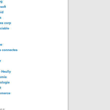
eg
soft
oid
s
wa corp
ciable
ue
s connectes
r
 Heully
omie
ologie
t
mmerce
VES