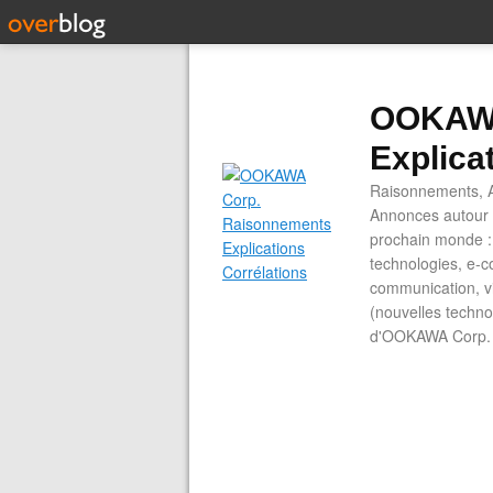
OOKAWA
Explica
Raisonnements, A
Annonces autour d
prochain monde : 
technologies, e-co
communication, vi
(nouvelles technol
d'OOKAWA Corp.