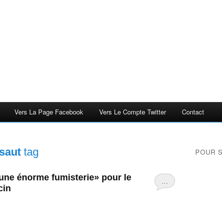
Vers La Page Facebook
Vers Le Compte Twitter
Contact
xsaut
tag
POUR 
«une énorme fumisterie» pour le
…
cin