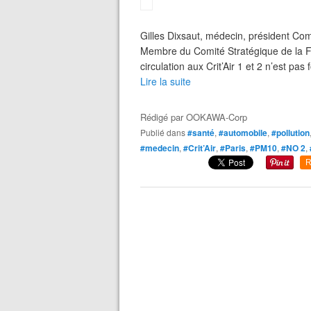
Gilles Dixsaut, médecin, président Comi
Membre du Comité Stratégique de la Fo
circulation aux Crit’Air 1 et 2 n’est pa
Lire la suite
Rédigé par
OOKAWA-Corp
Publié dans
#santé
,
#automobile
,
#pollution
#medecin
,
#Crit’Air
,
#Paris
,
#PM10
,
#NO 2
,
R