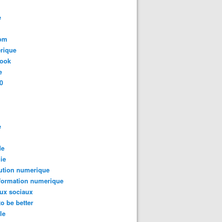
e
com
rique
book
e
0
e
de
ie
ution numerique
formation numerique
ux sociaux
to be better
le