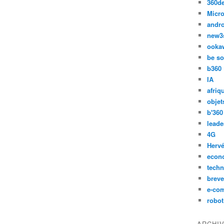
360d
Micro
andr
new3
ooka
be so
b360
IA
afriq
objet
b'360
leade
4G
Hervé
econ
techn
breve
e-co
robot
ARCHI