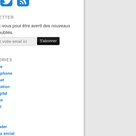
ETTER
-vous pour être averti des nouveaux
publiés.
ORIES
ce
tphone
net
ation
gital
le
l
ader
u social