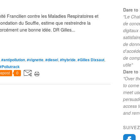
Dare to 
té Francilien contre les Maladies Respiratoires et
"Le Chal
ndation du Souffle, estime que restreindre la
de conc
s forcément une bonne idée. DR Gilles...
digitaux
satisfai
de donne
d'accéde
de comp
,
#antipollution
,
#vignette
,
#diesel
,
#hybride
,
#Gilles Dixsaut
,
utile"
#Pollutrack
Dare to 
epost
0
"Over th
to come 
meet use
persuade
access 
and reme
SUIVEZ