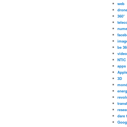
web
dron
360°
tele
nume
face
imag
be 36
video
NTIC
apps
Appl
3D
mon
energ
revol
trans
resea
dare 
Goog