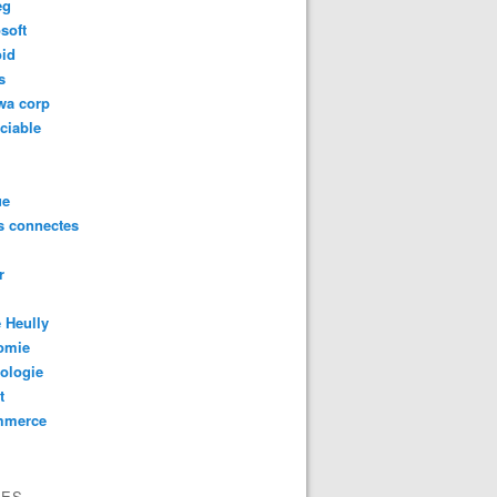
eg
soft
oid
s
wa corp
ciable
ue
s connectes
r
 Heully
omie
ologie
t
mmerce
VES