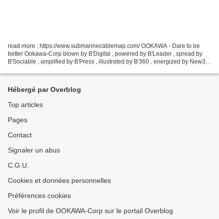
read more : https://www.submarinecablemap.com/ OOKAWA - Dare to be
better Ookawa-Corp blown by B'Digital , powered by B'Leader , spread by
B'Sociable , amplified by B'Press , illustrated by B'360 , energized by New3S
, hosted by 3DWC.biz Global Internet...
Hébergé par Overblog
Top articles
Pages
Contact
Signaler un abus
C.G.U.
Cookies et données personnelles
Préférences cookies
Voir le profil de OOKAWA-Corp sur le portail Overblog