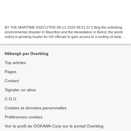
BY THE MARITIME EXECUTIVE 08-12-2020 09:51:22 Citing the unfolding
environmental disaster in Mauritius and the devastation in Beirut, the world
outcry is growing louder for UN officials to gain access to a rusting oil tanker
moored off Yemen. Leaders...
Hébergé par Overblog
Top articles
Pages
Contact
Signaler un abus
C.G.U.
Cookies et données personnelles
Préférences cookies
Voir le profil de OOKAWA-Corp sur le portail Overblog