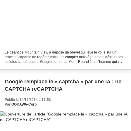
Le géant de Mountain View a déposé un brevet qui lève le voile sur un
bracelet capable de repérer, marquer, compter mais également détruire les
cellules cancéreuses. Google contre La Mort : Round 1. « L’homme qui vivra
mille ans est peut-être déjà né...
Google remplace le « captcha » par une IA : no
CAPTCHA reCAPTCHA
Publié le 14/12/2014 à 17:53
Par
OOKAWA-Corp