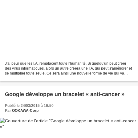
J'ai peur que les I.A. remplacent toute l'humanité. Si quelqu'un peut créer
des virus informatiques, alors un autre créera une I.A. qui peut s'améliorer et
se multiplier toute seule. Ce sera ainsi une nouvelle forme de vie qui va
totalement dépasser les...
Google développe un bracelet « anti-cancer »
Publié le 24/03/2015 à 16:50
Par
OOKAWA-Corp