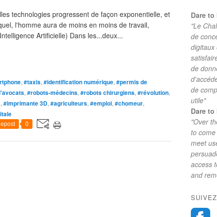
les technologies progressent de façon exponentielle, et
Dare to 
uel, l'homme aura de moins en moins de travail,
"Le Chal
ntelligence Artificielle) Dans les...deux...
de conc
digitaux
satisfai
de donne
d'accéde
rtphone
,
#taxis
,
#identification numérique
,
#permis de
de comp
d'avocats
,
#robots-médecins
,
#robots chirurgiens
,
#révolution
,
utile"
s
,
#imprimante 3D
,
#agriculteurs
,
#emploi
,
#chomeur
,
Dare to 
itale
"Over th
epost
0
to come 
meet use
persuade
access 
and reme
SUIVEZ