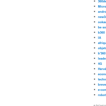
360d
Micro
andr
new3
ooka
be so
b360
IA
afriq
objet
b'360
leade
4G
Hervé
econ
techn
breve
e-co
robot
ARCHI