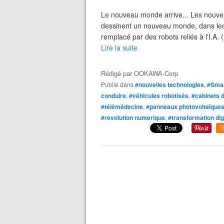
Le nouveau monde arrive... Les nouvel
dessinent un nouveau monde, dans leq
remplacé par des robots reliés à l'I.A. (I
Lire la suite
Rédigé par
OOKAWA-Corp
Publié dans
#nouvelles technologies
,
#Sma
conduire
,
#véhicules robotisés
,
#cabinets 
#télémédecine
,
#panneaux photovoltaïque
#revolution numerique
,
#transformation dig
R