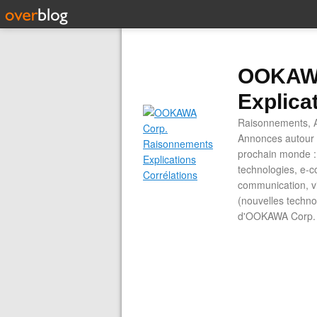
OOKAWA
Explica
Raisonnements, A
Annonces autour d
prochain monde : 
technologies, e-co
communication, vi
(nouvelles technol
d'OOKAWA Corp.