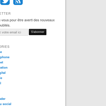
ETTER
-vous pour être averti des nouveaux
publiés.
ORIES
ce
tphone
net
ation
gital
le
l
ader
u social