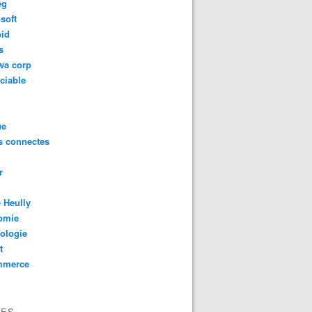
eg
soft
oid
s
wa corp
ciable
ue
s connectes
r
 Heully
omie
ologie
t
mmerce
VES