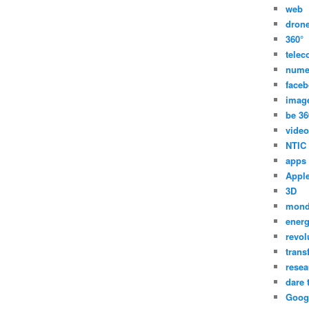
web
dron
360°
tele
nume
face
imag
be 36
video
NTIC
apps
Appl
3D
mon
energ
revol
trans
resea
dare 
Goog