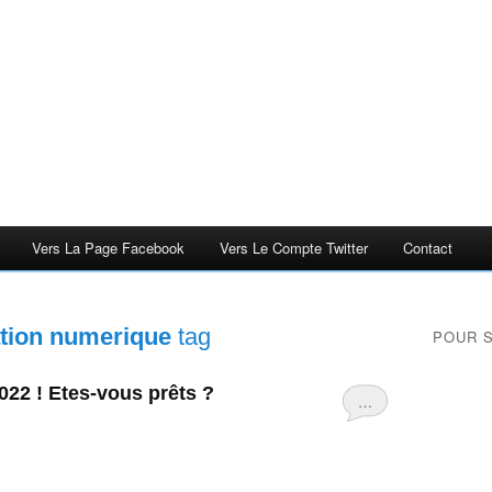
Vers La Page Facebook
Vers Le Compte Twitter
Contact
ation numerique
tag
POUR 
022 ! Etes-vous prêts ?
…