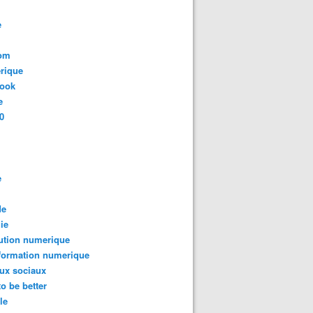
e
com
rique
book
e
0
e
de
ie
ution numerique
formation numerique
ux sociaux
to be better
le