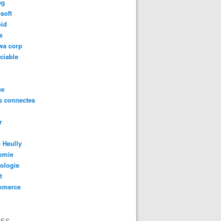
eg
soft
oid
s
wa corp
ciable
ue
s connectes
r
 Heully
omie
ologie
t
mmerce
VES