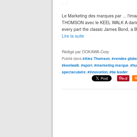
Le Marketing des marques par ... l'im
THOMSON avec le KEEL WALK A daring 
every part the classic James Bond, a Br
Lire la suite
Rédigé par
OOKAWA-Corp
Publié dans
#Alex Thomson
,
#vendee globe
#keelwalk
,
#sport
,
#marketing marque
,
#hu
spectaculaire
,
#innovation
,
#be leader
R