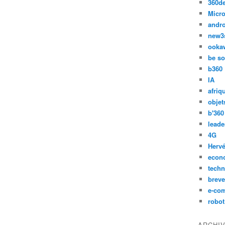
360d
Micro
andr
new3
ooka
be so
b360
IA
afriq
objet
b'360
leade
4G
Hervé
econ
techn
breve
e-co
robot
ARCHI