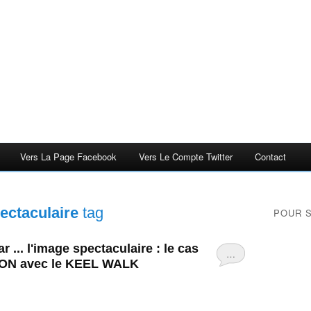
Vers La Page Facebook
Vers Le Compte Twitter
Contact
ectaculaire
tag
POUR 
... l'image spectaculaire : le cas
…
ON avec le KEEL WALK