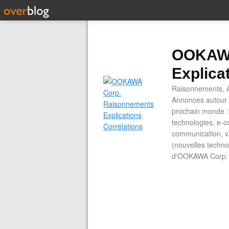
OOKAWA
Explica
Raisonnements, A
Annonces autour d
prochain monde : 
technologies, e-co
communication, vi
(nouvelles technol
d'OOKAWA Corp.