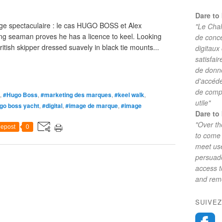
Dare to 
age spectaculaire : le cas HUGO BOSS et Alex
"Le Chal
seaman proves he has a licence to keel. Looking
de conc
itish skipper dressed suavely in black tie mounts...
digitaux
satisfai
de donne
d'accéde
de comp
,
#Hugo Boss
,
#marketing des marques
,
#keel walk
,
utile"
go boss yacht
,
#digital
,
#image de marque
,
#image
Dare to 
"Over th
epost
0
to come 
meet use
persuade
access 
and reme
SUIVEZ