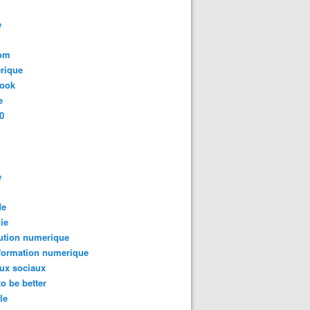
e
com
rique
book
e
0
e
de
ie
ution numerique
formation numerique
ux sociaux
to be better
le