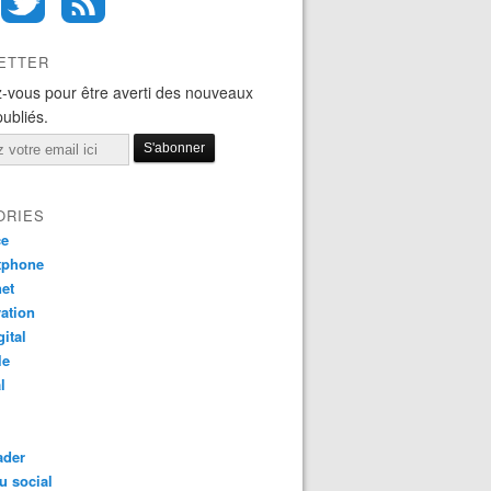
ETTER
-vous pour être averti des nouveaux
publiés.
ORIES
ce
tphone
net
ation
gital
le
l
ader
u social