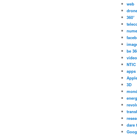
web
dron
360°
tele
nume
face
imag
be 36
video
NTIC
apps
Appl
3D
mon
energ
revol
trans
resea
dare 
Goog