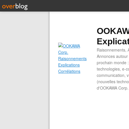
OOKAWA
Explica
Raisonnements, A
Annonces autour d
prochain monde : 
technologies, e-co
communication, vi
(nouvelles technol
d'OOKAWA Corp.