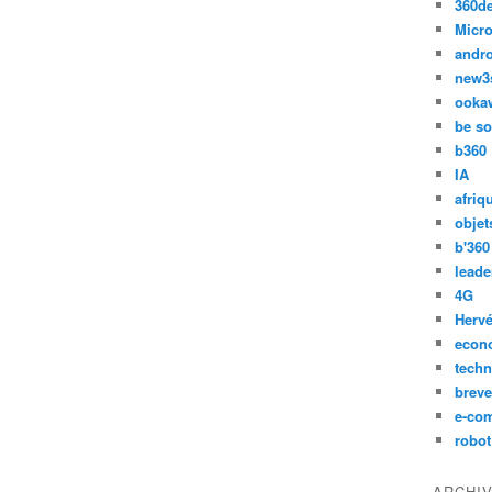
360d
Micro
andr
new3
ooka
be so
b360
IA
afriq
objet
b'360
leade
4G
Hervé
econ
techn
breve
e-co
robot
ARCHI