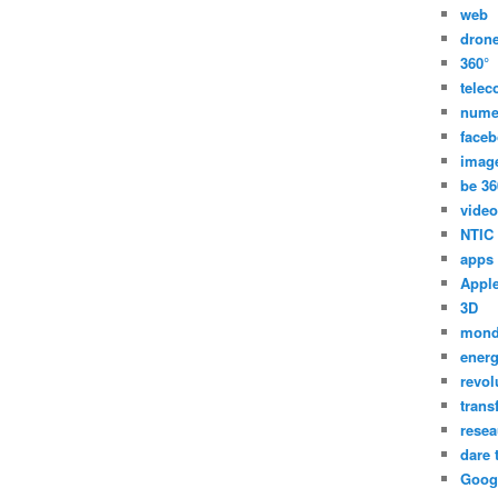
web
dron
360°
tele
nume
face
imag
be 36
video
NTIC
apps
Appl
3D
mon
energ
revol
trans
resea
dare 
Goog