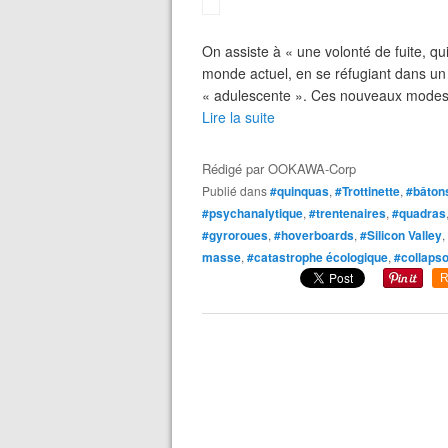
On assiste à « une volonté de fuite, qu
monde actuel, en se réfugiant dans un 
« adulescente ». Ces nouveaux modes d
Lire la suite
Rédigé par
OOKAWA-Corp
Publié dans
#quinquas
,
#Trottinette
,
#bâton
#psychanalytique
,
#trentenaires
,
#quadras
#gyroroues
,
#hoverboards
,
#Silicon Valley
,
masse
,
#catastrophe écologique
,
#collapso
R