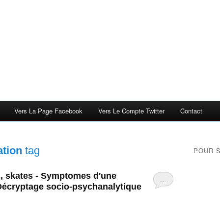
Vers La Page Facebook
Vers Le Compte Twitter
Contact
ation
tag
POUR 
s, skates - Symptomes d'une
…
- Décryptage socio-psychanalytique