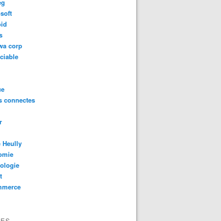
eg
soft
oid
s
wa corp
ciable
ue
s connectes
r
 Heully
omie
ologie
t
mmerce
VES