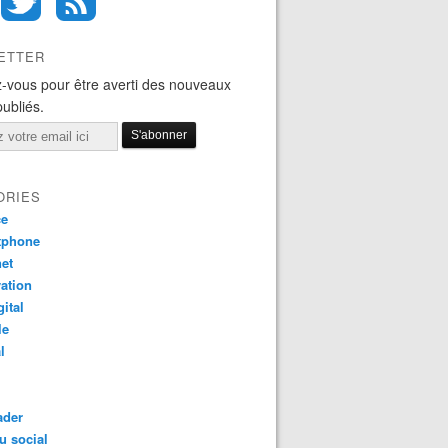
ETTER
-vous pour être averti des nouveaux
publiés.
ORIES
ce
tphone
net
ation
gital
le
l
ader
u social