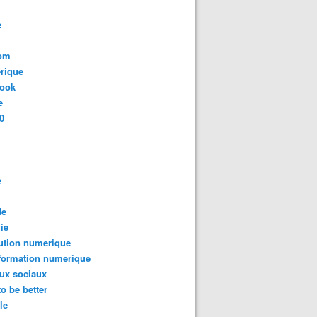
e
com
rique
book
e
0
e
de
ie
ution numerique
formation numerique
ux sociaux
to be better
le