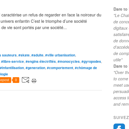
Dare to 
i caractérise un refus de regarder en face la noirceur du
"Le Chal
univers enfantin C’est le triomphe d’une société
de conc
e vie sont portés par une société...
digitaux
satisfai
de donne
d'accéde
de comp
s sauteurs
,
#skate
,
#adulte
,
#ville urbanisation
,
utile"
,
#libre-service
,
#engins électrifiés
,
#monocycles
,
#gyropodes
,
Dare to 
#infantilisation
,
#generation
,
#comportement
,
#chômage de
"Over th
logie
to come 
epost
0
meet use
persuade
access 
and reme
SUIVEZ