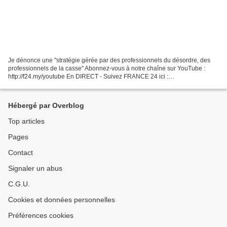
Je dénonce une "stratégie gérée par des professionnels du désordre, des
professionnels de la casse" Abonnez-vous à notre chaîne sur YouTube :
http://f24.my/youtube En DIRECT - Suivez FRANCE 24 ici :
http://f24.my/YTliveFR "Professionnels de la casse",...
Hébergé par Overblog
Top articles
Pages
Contact
Signaler un abus
C.G.U.
Cookies et données personnelles
Préférences cookies