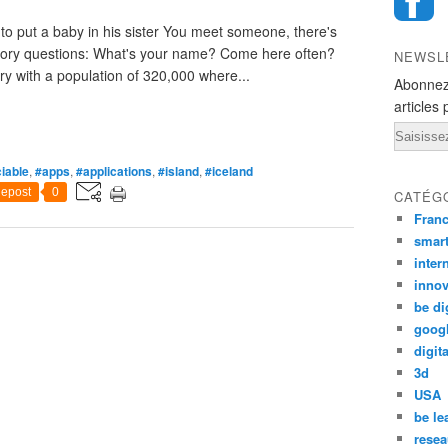
to put a baby in his sister You meet someone, there's
ctory questions: What's your name? Come here often?
NEWSL
ry with a population of 320,000 where...
Abonnez
articles 
Email
iable
,
#apps
,
#applications
,
#island
,
#iceland
epost
0
CATÉG
Fran
smar
inter
innov
be di
goog
digita
3d
USA
be le
resea