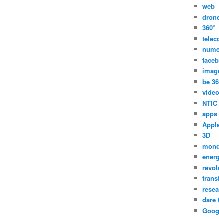
web
dron
360°
tele
nume
face
imag
be 36
video
NTIC
apps
Appl
3D
mon
energ
revol
trans
resea
dare 
Goog