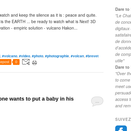
Dare to 
atch and keep the silence as it is : peace and quite.
"Le Chal
the EARTH ... be ready to watch what is Next! 3D
de conc
ation - empiric solution - vulcano Hakon...
digitaux
satisfai
de donne
d'accéde
de comp
d
,
#volcano
,
#video
,
#photo
,
#photographie
,
#volcan
,
#brevet
utile"
epost
0
Dare to 
"Over th
to come 
meet use
persuade
ne wants to put a baby in his
access 
…
and reme
SUIVEZ