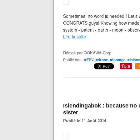
Sometimes, no word is needed ! Let's w
CONGRATS guys! Knowing how made is 
system - patent - earth - moon - observ
Lire la suite
Rédigé par
OOKAWA-Corp
Publié dans
#FPV
,
#drone
,
#footage
,
#islan
R
Islendingabok : because no o
sister
Publié le 11 Août 2014