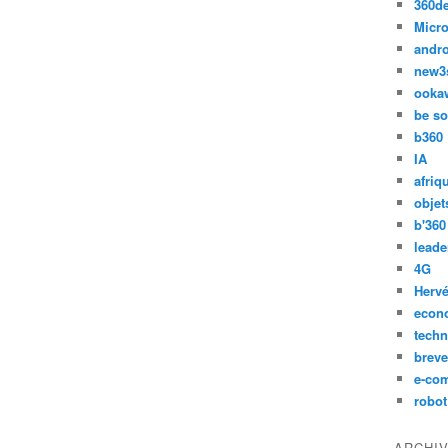
360d
Micro
andr
new3
ooka
be so
b360
IA
afriq
objet
b'360
leade
4G
Hervé
econ
techn
breve
e-co
robot
ARCHI