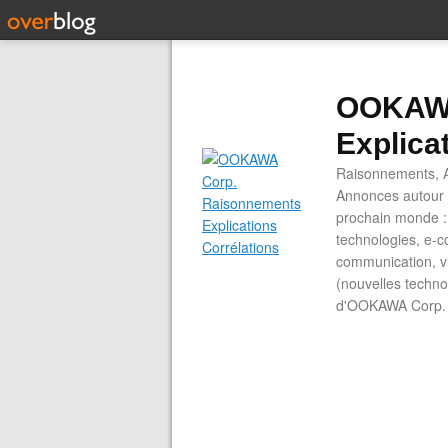
OOKAWA
Explica
Raisonnements, A
Annonces autour d
prochain monde : 
technologies, e-co
communication, vi
(nouvelles technol
d'OOKAWA Corp.