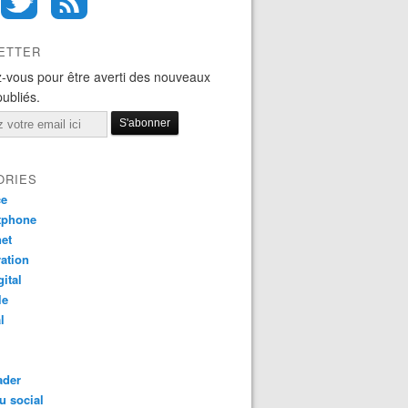
ETTER
-vous pour être averti des nouveaux
publiés.
ORIES
ce
tphone
net
ation
gital
le
l
ader
u social