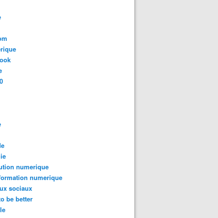
e
com
rique
book
e
0
e
de
ie
ution numerique
formation numerique
ux sociaux
to be better
le