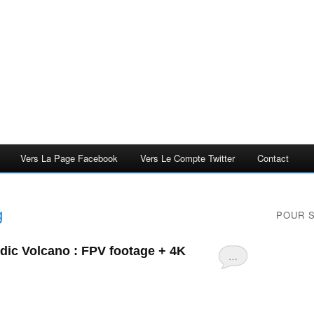
Vers La Page Facebook
Vers Le Compte Twitter
Contact
g
POUR 
andic Volcano : FPV footage + 4K
…