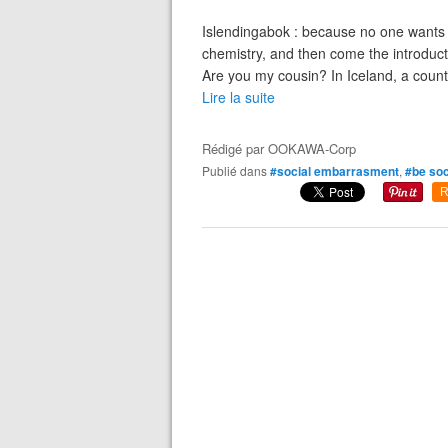
Islendingabok : because no one wants 
chemistry, and then come the introdu
Are you my cousin? In Iceland, a count
Lire la suite
Rédigé par
OOKAWA-Corp
Publié dans
#social embarrasment
,
#be soc
R