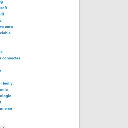
eg
soft
oid
s
wa corp
ciable
ue
s connectes
r
 Heully
omie
ologie
t
mmerce
VES