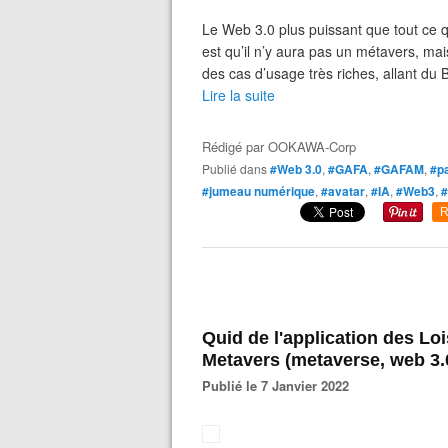
Le Web 3.0 plus puissant que tout ce 
est qu’il n’y aura pas un métavers, ma
des cas d’usage très riches, allant du
Lire la suite
Rédigé par
OOKAWA-Corp
Publié dans
#Web 3.0
,
#GAFA
,
#GAFAM
,
#p
#jumeau numérique
,
#avatar
,
#IA
,
#Web3
,
#
R
Quid de l'application des Lo
Metavers (metaverse, web 3.
Publié le 7 Janvier 2022