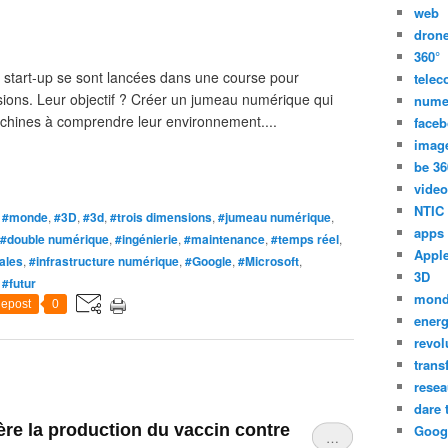
web
dron
360°
 start-up se sont lancées dans une course pour
tele
sions. Leur objectif ? Créer un jumeau numérique qui
nume
machines à comprendre leur environnement....
face
imag
be 36
video
NTIC
,
#monde
,
#3D
,
#3d
,
#trois dimensions
,
#jumeau numérique
,
apps
#double numérique
,
#ingénierie
,
#maintenance
,
#temps réel
,
Appl
ales
,
#infrastructure numérique
,
#Google
,
#Microsoft
,
3D
,
#futur
mon
epost
0
energ
revol
trans
resea
dare 
ère la production du vaccin contre
Goog
…