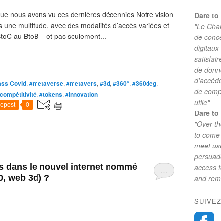
que nous avons vu ces dernières décennies Notre vision
Dare to 
is une multitude, avec des modalités d’accès variées et
"Le Chal
 BtoC au BtoB – et pas seulement...
de conc
digitaux
satisfai
de donne
d'accéde
ass Covid
,
#metaverse
,
#metavers
,
#3d
,
#360°
,
#360deg
,
de comp
compétitivité
,
#tokens
,
#innovation
utile"
epost
0
Dare to 
"Over th
to come 
meet use
persuade
is dans le nouvel internet nommé
access 
…
0, web 3d) ?
and reme
SUIVEZ