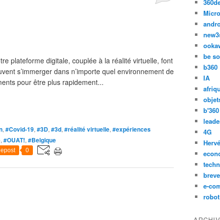
360d
Micro
andr
new3
ooka
be so
 plateforme digitale, couplée à la réalité virtuelle, font
b360
euvent s’immerger dans n’importe quel environnement de
IA
ments pour être plus rapidement...
afriq
objet
b'360
leade
n
,
#Covid-19
,
#3D
,
#3d
,
#réalité virtuelle
,
#expériences
4G
e
,
#OUAT!
,
#Belgique
Hervé
epost
0
econ
techn
breve
e-co
robot
ARCHI