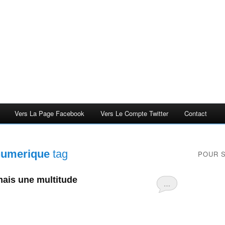
Vers La Page Facebook
Vers Le Compte Twitter
Contact
numerique
tag
POUR 
mais une multitude
…