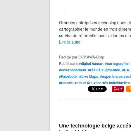
Grandes entreprises technologiques et
cartographier le monde en trois dimen
servira de référentiel pour aider les 
Lire la suite
Rédigé par
OOKAWA-Corp
Publié dans
#digital human
,
#cartographier
#environnement
,
#réalité augmentée
,
#RA
,
#Facebook
,
#Live Maps
,
#expériences soci
#Niantic
,
#cloud AR
,
#libertés individuelles
R
Une technologie belge accél