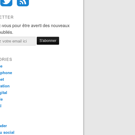
ETTER
-vous pour être averti des nouveaux
publiés.
ORIES
ce
tphone
net
ation
gital
le
l
ader
u social