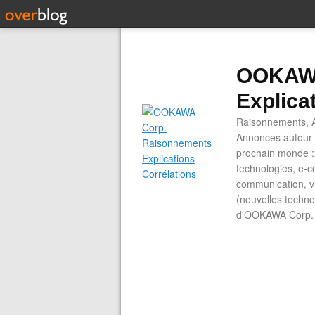
OOKAWA
Explica
Raisonnements, A
Annonces autour d
prochain monde : 
technologies, e-co
communication, vi
(nouvelles technol
d'OOKAWA Corp.