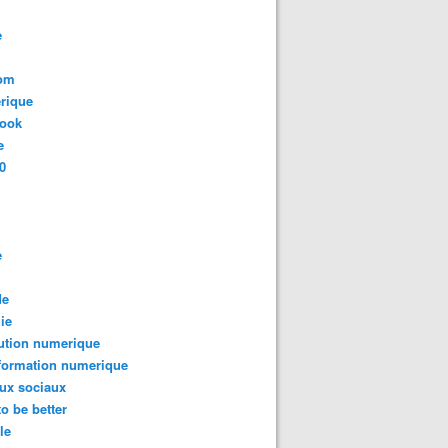
e
com
rique
book
e
0
e
de
ie
ution numerique
formation numerique
ux sociaux
to be better
le