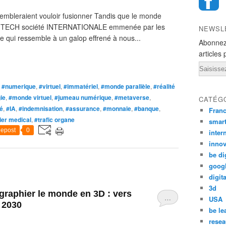
sembleraient vouloir fusionner Tandis que le monde
, la TECH société INTERNATIONALE emmenée par les
NEWSL
e qui ressemble à un galop effrené à nous...
Abonnez
articles 
Email
,
#numerique
,
#virtuel
,
#immatériel
,
#monde parallèle
,
#réalité
ie
,
#monde virtuel
,
#jumeau numérique
,
#metaverse
,
CATÉG
é
,
#IA
,
#indemnisation
,
#assurance
,
#monnaie
,
#banque
,
Fran
ier medical
,
#trafic organe
smar
epost
0
inter
innov
be di
goog
digita
3d
graphier le monde en 3D : vers
…
USA
 2030
be le
resea