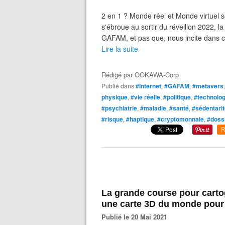
2 en 1 ? Monde réel et Monde virtuel 
s'ébroue au sortir du réveillon 2022
GAFAM, et pas que, nous incite dans c
Lire la suite
Rédigé par
OOKAWA-Corp
Publié dans
#Internet
,
#GAFAM
,
#metavers
physique
,
#vie réelle
,
#politique
,
#technolog
#psychiatrie
,
#maladie
,
#santé
,
#sédentarit
#risque
,
#haptique
,
#cryptomonnaie
,
#doss
R
La grande course pour carto
une carte 3D du monde pour
Publié le 20 Mai 2021