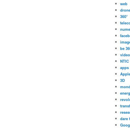
web
dron
360°
tele
nume
face
imag
be 36
video
NTIC
apps
Appl
3D
mon
energ
revol
trans
resea
dare 
Goog