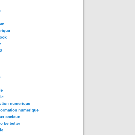
e
com
rique
book
e
0
e
de
ie
ution numerique
formation numerique
ux sociaux
to be better
le