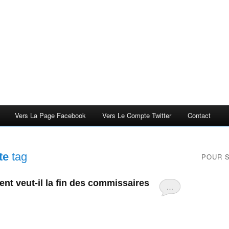
Vers La Page Facebook
Vers Le Compte Twitter
Contact
te
tag
POUR 
nt veut-il la fin des commissaires
…