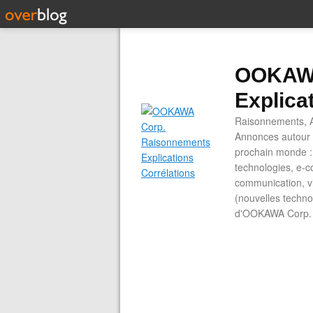
OOKAWA
Explica
Raisonnements, A
Annonces autour d
prochain monde : 
technologies, e-co
communication, vi
(nouvelles technol
d'OOKAWA Corp.