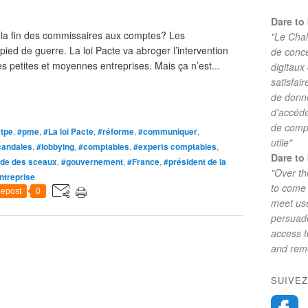
Dare to 
 la fin des commissaires aux comptes? Les
"Le Chal
ied de guerre. La loi Pacte va abroger l’intervention
de conc
 petites et moyennes entreprises. Mais ça n’est...
digitaux
satisfai
de donne
d'accéde
de comp
#tpe
,
#pme
,
#La loi Pacte
,
#réforme
,
#communiquer
,
utile"
candales
,
#lobbying
,
#comptables
,
#experts comptables
,
Dare to 
de des sceaux
,
#gouvernement
,
#France
,
#président de la
"Over th
ntreprise
to come 
epost
0
meet use
persuade
access 
and reme
SUIVEZ