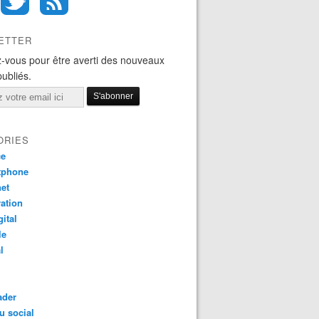
ETTER
-vous pour être averti des nouveaux
publiés.
ORIES
ce
tphone
net
ation
gital
le
l
ader
u social