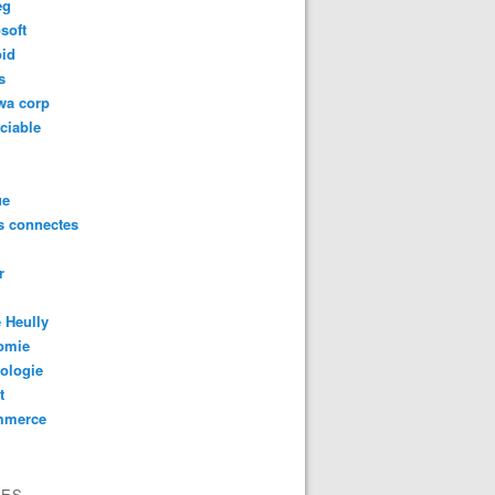
eg
soft
oid
s
wa corp
ciable
ue
s connectes
r
 Heully
omie
ologie
t
mmerce
VES