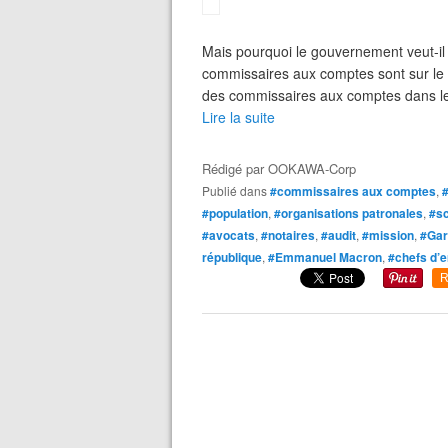
Mais pourquoi le gouvernement veut-il
commissaires aux comptes sont sur le p
des commissaires aux comptes dans les
Lire la suite
Rédigé par
OOKAWA-Corp
Publié dans
#commissaires aux comptes
,
#population
,
#organisations patronales
,
#s
#avocats
,
#notaires
,
#audit
,
#mission
,
#Gar
république
,
#Emmanuel Macron
,
#chefs d’e
R