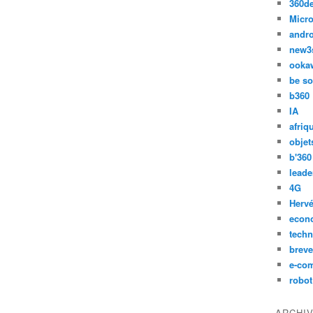
360d
Micro
andr
new3
ooka
be so
b360
IA
afriq
objet
b'360
leade
4G
Hervé
econ
techn
breve
e-co
robot
ARCHI