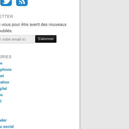
ETTER
-vous pour être averti des nouveaux
publiés.
ORIES
ce
tphone
net
ation
gital
le
l
ader
u social