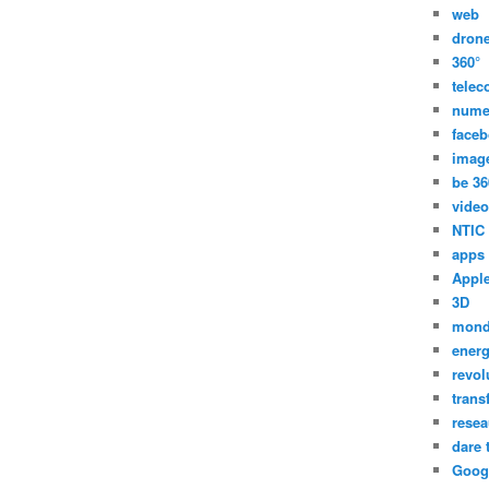
web
dron
360°
tele
nume
face
imag
be 36
video
NTIC
apps
Appl
3D
mon
energ
revol
trans
resea
dare 
Goog