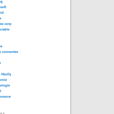
eg
soft
oid
s
wa corp
ciable
ue
s connectes
r
 Heully
omie
ologie
t
mmerce
VES