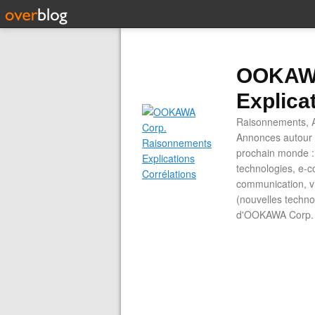
OOKAWA
Explica
Raisonnements, A
Annonces autour d
prochain monde : 
technologies, e-co
communication, vi
(nouvelles technol
d'OOKAWA Corp.