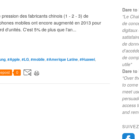
Dare to 
pression des fabricants chinois (1 - 2 - 3) de
"Le Chal
éphones mobiles ont encore augmenté en 2013 pour
de conc
ard d'unités. C'est 5% de plus que l'an...
digitaux
satisfai
de donne
d'accéde
de comp
ung
,
#Apple
,
#LG
,
#mobile
,
#Amerique Latine
,
#Huawei
,
utile"
Dare to 
epost
0
"Over th
to come 
meet use
persuade
access 
and reme
SUIVEZ