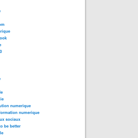
e
com
rique
book
e
0
e
de
ie
ution numerique
formation numerique
ux sociaux
to be better
le