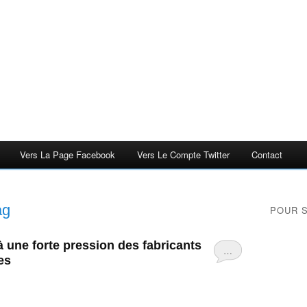
Vers La Page Facebook
Vers Le Compte Twitter
Contact
ag
POUR 
 une forte pression des fabricants
…
es