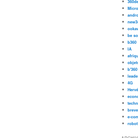
360d
Micro
andr
new3
ooka
be so
b360
IA
afriq
objet
b'360
leade
4G
Hervé
econ
techn
breve
e-co
robot
ARCHI