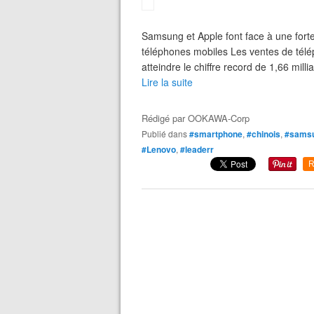
Samsung et Apple font face à une forte 
téléphones mobiles Les ventes de tél
atteindre le chiffre record de 1,66 milli
Lire la suite
Rédigé par
OOKAWA-Corp
Publié dans
#smartphone
,
#chinois
,
#sams
#Lenovo
,
#leaderr
R