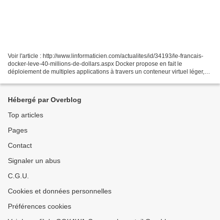
Voir l'article : http://www.linformaticien.com/actualites/id/34193/le-francais-
docker-leve-40-millions-de-dollars.aspx Docker propose en fait le
déploiement de multiples applications à travers un conteneur virtuel léger,
portable et auto-suffisant sur...
Hébergé par Overblog
Top articles
Pages
Contact
Signaler un abus
C.G.U.
Cookies et données personnelles
Préférences cookies