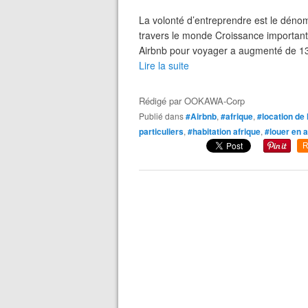
La volonté d’entreprendre est le dén
travers le monde Croissance importante
Airbnb pour voyager a augmenté de 139
Lire la suite
Rédigé par
OOKAWA-Corp
Publié dans
#Airbnb
,
#afrique
,
#location de 
particuliers
,
#habitation afrique
,
#louer en a
R