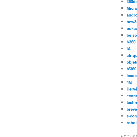
360d
Micro
andr
new3
ooka
be so
b360
IA
afriq
objet
b'360
leade
4G
Hervé
econ
techn
breve
e-co
robot
ARCHI