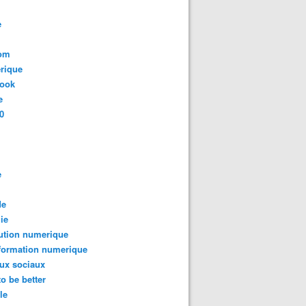
e
com
rique
book
e
0
e
de
ie
ution numerique
formation numerique
ux sociaux
to be better
le