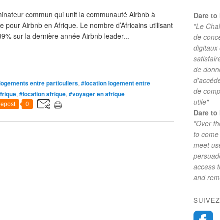
ominateur commun qui unit la communauté Airbnb à
Dare to 
 pour Airbnb en Afrique. Le nombre d’Africains utilisant
"Le Chal
% sur la dernière année Airbnb leader...
de conc
digitaux
satisfai
de donne
d'accéde
logements entre particuliers
,
#location logement entre
de comp
frique
,
#location afrique
,
#voyager en afrique
utile"
epost
0
Dare to 
"Over th
to come 
meet use
persuade
access 
and reme
SUIVEZ