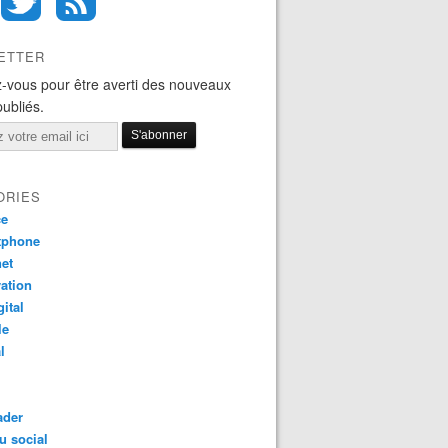
ETTER
-vous pour être averti des nouveaux
publiés.
ORIES
ce
tphone
net
ation
gital
le
l
ader
u social