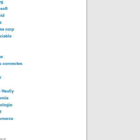
eg
soft
oid
s
wa corp
ciable
ue
s connectes
r
 Heully
omie
ologie
t
mmerce
VES