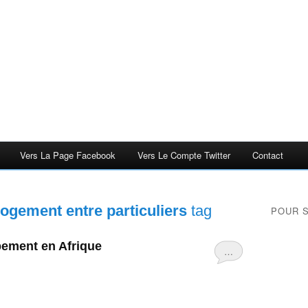
Vers La Page Facebook
Vers Le Compte Twitter
Contact
logement entre particuliers
tag
POUR 
pement en Afrique
…