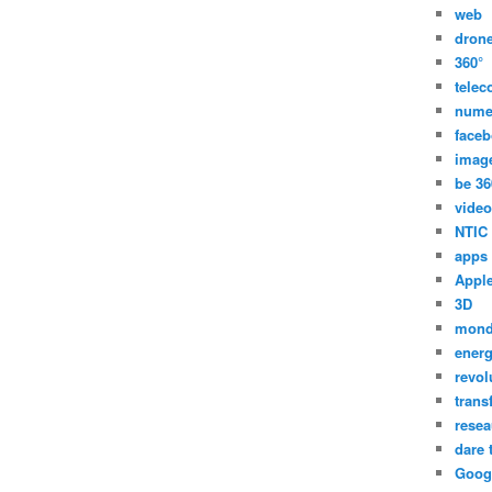
web
dron
360°
tele
nume
face
imag
be 36
video
NTIC
apps
Appl
3D
mon
energ
revol
trans
resea
dare 
Goog