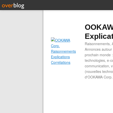
OOKAWA
Explica
Raisonnements, A
Annonces autour d
prochain monde : 
technologies, e-co
communication, vi
(nouvelles technol
d'OOKAWA Corp.