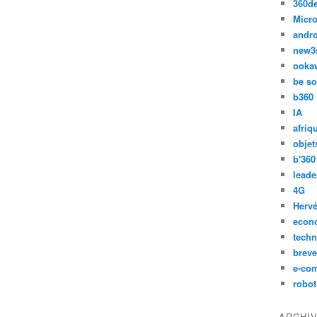
360d
Micro
andr
new3
ooka
be so
b360
IA
afriq
objet
b'360
leade
4G
Hervé
econ
techn
breve
e-co
robot
ARCHI