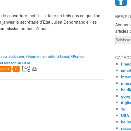
de couverture mobile - « faire en trois ans ce que l’on
NEWSL
n janvier le secrétaire d’État Julien Denormandie - se
Abonnez
Commission ad hoc. Zones...
articles 
Email
seau
,
#telecom
,
#internet
,
#mobile
,
#Senat
,
#France
,
CATÉG
l Macron
,
#LREM
Fran
epost
0
smar
inter
innov
be di
goog
digita
3d
USA
be le
resea