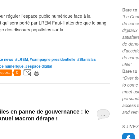
Dare to 
our réguler l'espace public numérique face à la
"Le Chal
t qui sera porté par LREM Faut-il attendre que le sang
de conc
e des discours populistes sur la...
digitaux
satisfai
de donne
d'accéde
de comp
ke news
,
#LREM
,
#campagne présidentielle
,
#Stanislas
utile"
ce numerique
,
#espace digital
Dare to 
epost
0
"Over th
to come 
meet use
persuade
access 
les en panne de gouvernance : le
and reme
…
anuel Macron dérape !
SUIVEZ