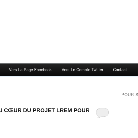
Vers La Page Facebook
Vers Le Compte Twitter
Contact
POUR 
AU CŒUR DU PROJET LREM POUR
…