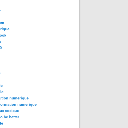
e
com
rique
book
e
0
e
de
ie
ution numerique
formation numerique
ux sociaux
to be better
le