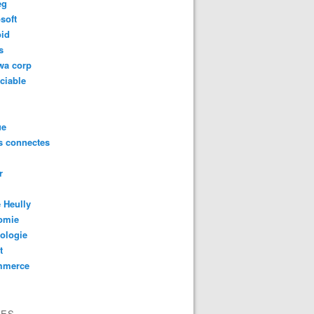
eg
soft
oid
s
wa corp
ciable
ue
s connectes
r
 Heully
omie
ologie
t
mmerce
VES