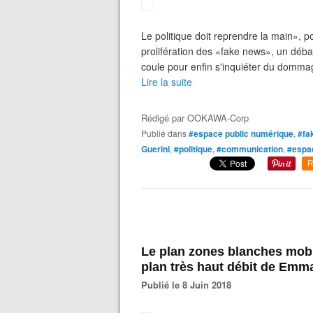
Le politique doit reprendre la main», p
prolifération des «fake news», un déba
coule pour enfin s'inquiéter du dommag
Lire la suite
Rédigé par
OOKAWA-Corp
Publié dans
#espace public numérique
,
#fa
Guerini
,
#politique
,
#communication
,
#espa
R
Le plan zones blanches mobi
plan très haut débit de Emm
Publié le 8 Juin 2018