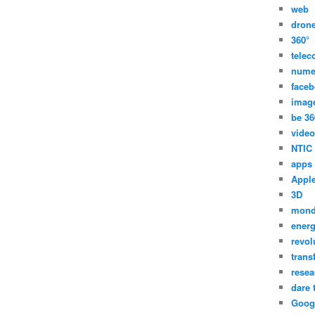
web
dron
360°
tele
nume
face
imag
be 36
video
NTIC
apps
Appl
3D
mon
energ
revol
trans
resea
dare 
Goog