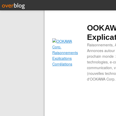
OOKAWA
Explica
Raisonnements, A
Annonces autour d
prochain monde : 
technologies, e-co
communication, vi
(nouvelles technol
d'OOKAWA Corp.