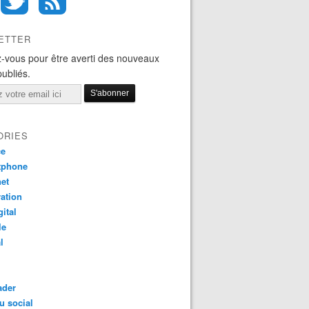
ETTER
-vous pour être averti des nouveaux
publiés.
ORIES
ce
tphone
net
ation
gital
le
l
ader
u social