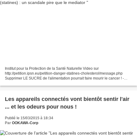
Institut pour la Protection de la Santé Naturelle Video sur
http://petition.ipsn.eu/petition-danger-statines-cholesterol/message.php
Supprimer LE SUCRE de l'alimentation pourrait faire mourir le cancer ! -
OOKAWA Corp. Les lunettes de Google : futur outil...
Les appareils connectés vont bientôt sentir l'air
... et les odeurs pour nous !
Publié le 15/03/2015 à 18:34
Par
OOKAWA-Corp