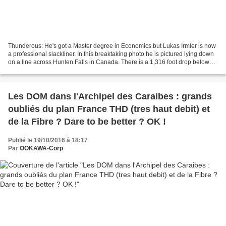
Thunderous: He's got a Master degree in Economics but Lukas Irmler is now
a professional slackliner. In this breaktaking photo he is pictured lying down
on a line across Hunlen Falls in Canada. There is a 1,316 foot drop below
him Life on the edge:...
Les DOM dans l'Archipel des Caraibes : grands
oubliés du plan France THD (tres haut debit) et
de la Fibre ? Dare to be better ? OK !
Publié le 19/10/2016 à 18:17
Par
OOKAWA-Corp