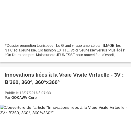
#Dossier promotion touristique : Le Grand virage amorcé par l'IMAGE, les
NTIC et la jeunesse. Old fashion EXIT ! ... Voici 'Jeunesse' versus 'Plus âgés'
! On l'aura compris. Mais surtout JEUNESSE pour nouvel état d'esprit,
JEUNESSE pour Nouvelles Technologies,...
Innovations liées à la Vraie Visite Virtuelle - 3V :
B'360, 360°, 360°x360°
Publié le 13/07/2016 à 07:33
Par
OOKAWA-Corp