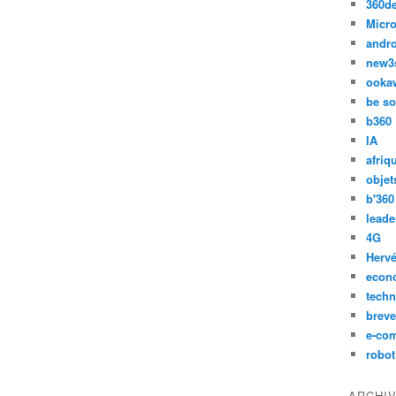
360d
Micro
andr
new3
ooka
be so
b360
IA
afriq
objet
b'360
leade
4G
Hervé
econ
techn
breve
e-co
robot
ARCHI