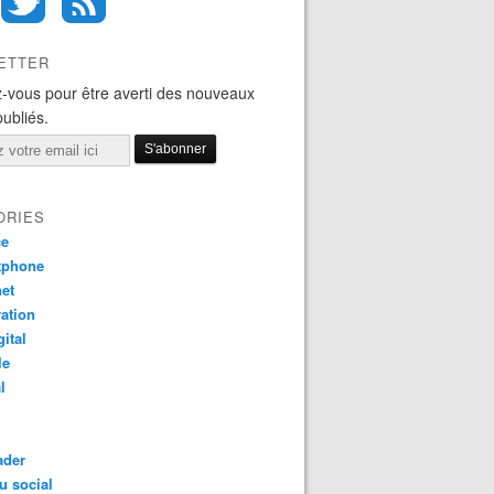
ETTER
-vous pour être averti des nouveaux
publiés.
ORIES
ce
tphone
net
ation
gital
le
l
ader
u social