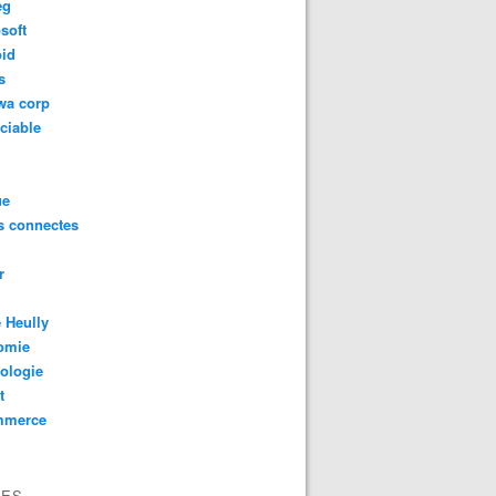
eg
soft
oid
s
wa corp
ciable
ue
s connectes
r
 Heully
omie
ologie
t
mmerce
VES