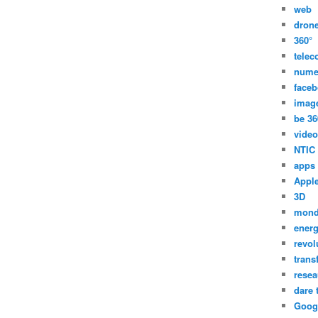
web
dron
360°
tele
nume
face
imag
be 36
video
NTIC
apps
Appl
3D
mon
energ
revol
trans
resea
dare 
Goog