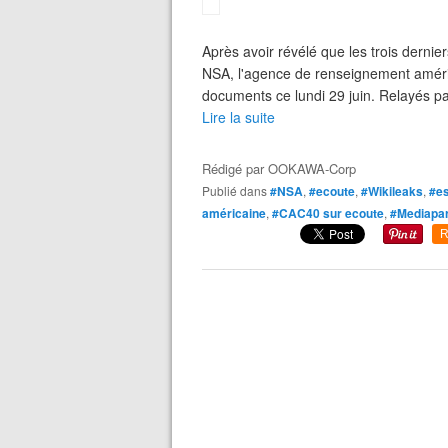
Après avoir révélé que les trois dernie
NSA, l'agence de renseignement améric
documents ce lundi 29 juin. Relayés pa
Lire la suite
Rédigé par
OOKAWA-Corp
Publié dans
#NSA
,
#ecoute
,
#Wikileaks
,
#e
américaine
,
#CAC40 sur ecoute
,
#Mediapar
R