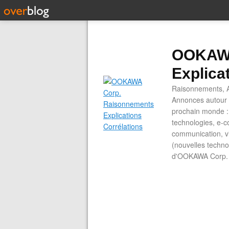
OOKAWA
Explica
Raisonnements, A
Annonces autour d
prochain monde : 
technologies, e-co
communication, vi
(nouvelles technol
d'OOKAWA Corp.