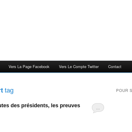
Vers La Page Facebook
Vers Le Compte Twitter
Contact
t
tag
POUR 
tes des présidents, les preuves
…