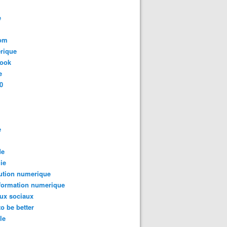
e
com
rique
book
e
0
e
de
ie
ution numerique
formation numerique
ux sociaux
to be better
le