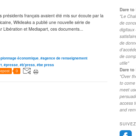
Dare to 
rs présidents français avaient été mis sur écoute par la
"Le Chal
aine, Wikileaks a publié une nouvelle série de
de conc
r Libération et Mediapart, ces documents...
digitaux
satisfai
de donne
d'accéde
de comp
spionnage économique
,
#agence de renseignement
utile"
t
,
#presse
,
#b'press
,
#be press
Dare to 
epost
0
"Over th
to come 
meet use
persuade
access 
and reme
SUIVEZ