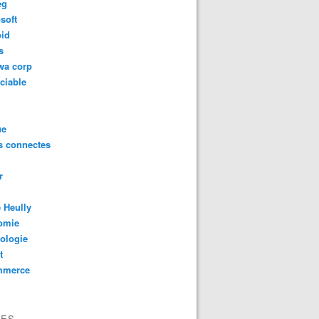
eg
soft
oid
s
wa corp
ciable
ue
s connectes
r
 Heully
omie
ologie
t
mmerce
VES