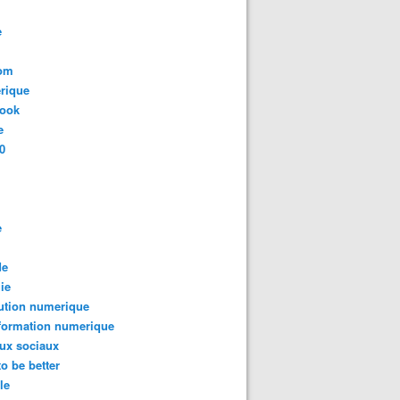
e
com
rique
book
e
0
e
de
ie
ution numerique
formation numerique
ux sociaux
to be better
le