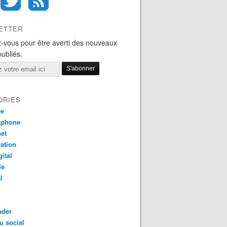
ETTER
-vous pour être averti des nouveaux
publiés.
ORIES
ce
tphone
net
ation
gital
le
l
ader
u social