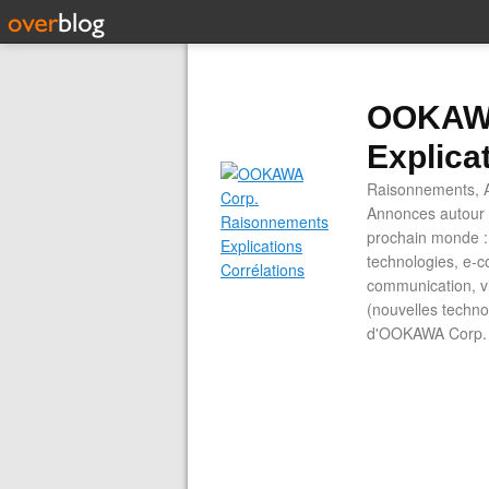
OOKAWA
Explica
Raisonnements, A
Annonces autour d
prochain monde : 
technologies, e-co
communication, vi
(nouvelles technol
d'OOKAWA Corp.