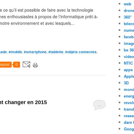
web
 ce qu’il est possible de faire avec la technologie
dron
es enthousiastes à propos de l’informatique prêt-à-
360°
notre environnement et avec lesquels...
tele
nume
face
imag
be 36
made
,
#mobile
,
#smartphone
,
#tablette
,
#objets connectes
,
video
NTIC
epost
0
apps
Appl
3D
mon
energ
ont changer en 2015
revol
…
trans
resea
dare 
Goog