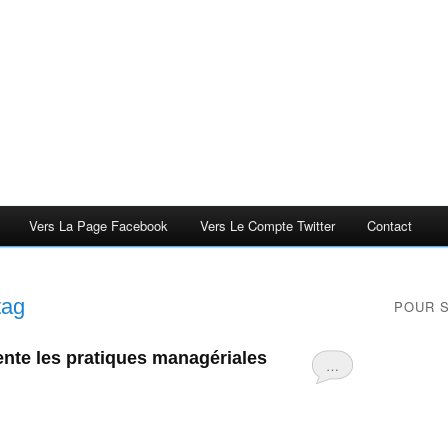
Vers La Page Facebook
Vers Le Compte Twitter
Contact
tag
POUR 
ente les pratiques managériales
…