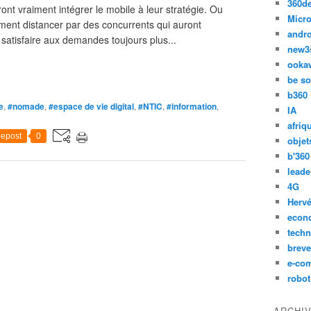
360d
nt vraiment intégrer le mobile à leur stratégie. Ou
Micro
gement distancer par des concurrents qui auront
andr
satisfaire aux demandes toujours plus...
new3
ooka
be so
b360
e
,
#nomade
,
#espace de vie digital
,
#NTIC
,
#information
,
IA
afriq
epost
0
objet
b'360
leade
4G
Hervé
econ
techn
breve
e-co
robot
ARCHI