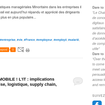
atiques managériales Minoritaire dans les entreprises il
Dare to 
ail est aujourd’hui répandu et apprécié des dirigeants
"Le Chal
plus en plus populaire...
de conc
digitaux
satisfai
de donne
d'accéde
#entreprise
,
#vie
,
#France
,
#employeur
,
#employé
,
#salarié
,
de comp
utile"
epost
0
Dare to 
"Over th
to come 
meet use
persuade
ILE ! L'IT : implications
access 
…
ise, logistique, supply chain,
and reme
SUIVEZ