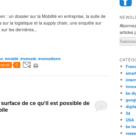
 : un dossier sur la Mobilité en entreprise, la suite de
NEWSL
s sur la logistique et la supply chain, une enquête sur
Abonnez
t sur les dernières...
articles 
Email
se
,
#mobile
,
#nomade
,
#nomadisme
CATÉG
epost
0
Fran
smar
inter
innov
be di
goog
surface de ce qu’il est possible de
…
digita
bile
3d
USA
be le
resea