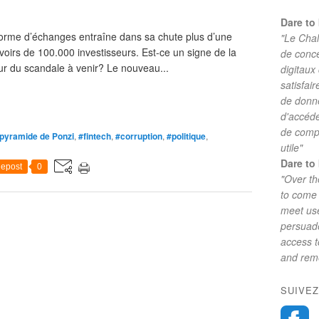
Dare to 
me d’échanges entraîne dans sa chute plus d’une
"Le Chal
voirs de 100.000 investisseurs. Est-ce un signe de la
de conc
leur du scandale à venir? Le nouveau...
digitaux
satisfai
de donne
d'accéde
de comp
pyramide de Ponzi
,
#fintech
,
#corruption
,
#politique
,
utile"
Dare to 
epost
0
"Over th
to come 
meet use
persuade
access 
and reme
SUIVEZ