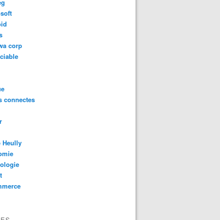
eg
soft
oid
s
wa corp
ciable
ue
s connectes
r
 Heully
omie
ologie
t
mmerce
VES