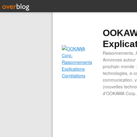
OOKAWA
Explica
Raisonnements, A
Annonces autour d
prochain monde : 
technologies, e-co
communication, vi
(nouvelles technol
d'OOKAWA Corp.