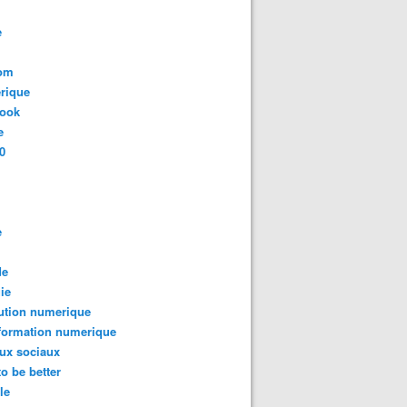
e
com
rique
book
e
0
e
de
ie
ution numerique
formation numerique
ux sociaux
to be better
le