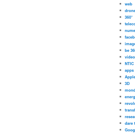
web
dron
360°
tele
nume
face
imag
be 36
video
NTIC
apps
Appl
3D
mon
energ
revol
trans
resea
dare 
Goog