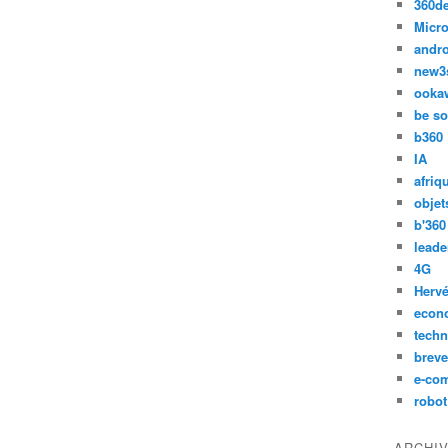
360d
Micro
andr
new3
ooka
be so
b360
IA
afriq
objet
b'360
leade
4G
Hervé
econ
techn
breve
e-co
robot
ARCHI