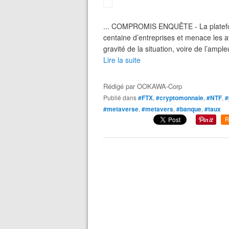
... COMPROMIS ENQUÊTE - La platefor
centaine d’entreprises et menace les a
gravité de la situation, voire de l’amp
Lire la suite
Rédigé par
OOKAWA-Corp
Publié dans
#FTX
,
#cryptomonnaie
,
#NTF
,
#
#metaverse
,
#metavers
,
#banque
,
#taux
R