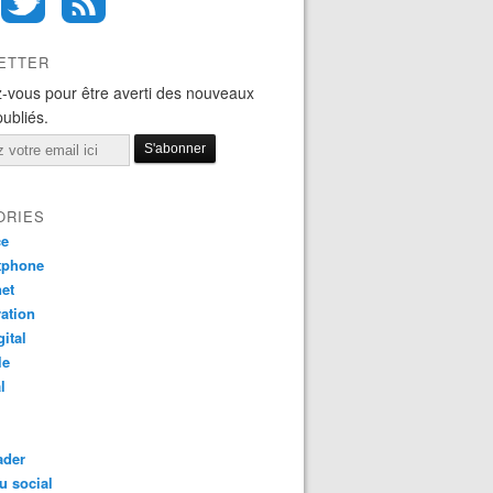
ETTER
-vous pour être averti des nouveaux
publiés.
ORIES
ce
tphone
net
ation
gital
le
l
ader
u social