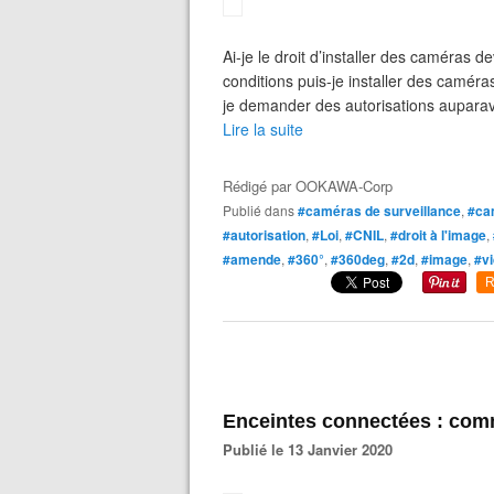
Ai-je le droit d’installer des caméras 
conditions puis-je installer des camér
je demander des autorisations auparavan
Lire la suite
Rédigé par
OOKAWA-Corp
Publié dans
#caméras de surveillance
,
#ca
#autorisation
,
#Loi
,
#CNIL
,
#droit à l'image
,
#amende
,
#360°
,
#360deg
,
#2d
,
#image
,
#v
R
Enceintes connectées : comm
Publié le 13 Janvier 2020