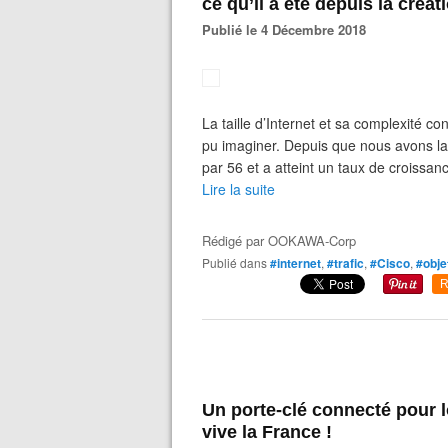
ce qu’il a été depuis la créa
Publié le 4 Décembre 2018
La taille d’Internet et sa complexité c
pu imaginer. Depuis que nous avons lan
par 56 et a atteint un taux de croissa
Lire la suite
Rédigé par
OOKAWA-Corp
Publié dans
#internet
,
#trafic
,
#Cisco
,
#obje
R
Un porte-clé connecté pour lo
vive la France !