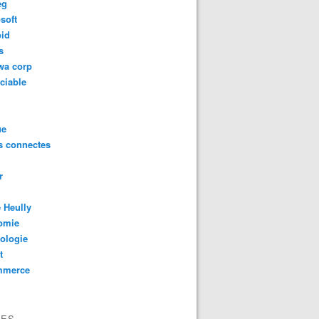
eg
soft
oid
s
wa corp
ciable
ue
s connectes
r
 Heully
omie
ologie
t
mmerce
VES