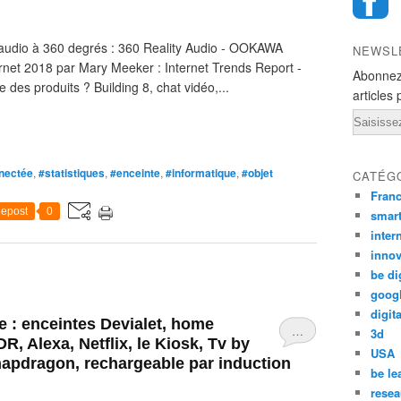
audio à 360 degrés : 360 Reality Audio - OOKAWA
NEWSL
ernet 2018 par Mary Meeker : Internet Trends Report -
Abonnez
es produits ? Building 8, chat vidéo,...
articles 
Email
nectée
,
#statistiques
,
#enceinte
,
#informatique
,
#objet
CATÉG
Fran
epost
0
smar
inter
innov
be di
goog
digita
e : enceintes Devialet, home
…
3d
R, Alexa, Netflix, le Kiosk, Tv by
USA
apdragon, rechargeable par induction
be le
resea