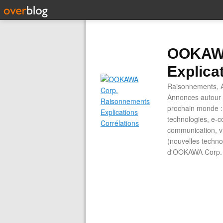
OOKAWA
Explica
Raisonnements, A
Annonces autour d
prochain monde : 
technologies, e-co
communication, vi
(nouvelles technol
d'OOKAWA Corp.