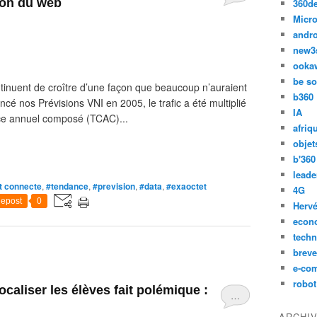
tion du web
360d
Micro
andr
new3
ooka
be so
ontinuent de croître d’une façon que beaucoup n’auraient
b360
cé nos Prévisions VNI en 2005, le trafic a été multiplié
IA
nce annuel composé (TCAC)...
afriq
objet
b'360
leade
t connecte
,
#tendance
,
#prevision
,
#data
,
#exaoctet
4G
epost
0
Hervé
econ
techn
breve
e-co
robot
caliser les élèves fait polémique :
…
ARCHI