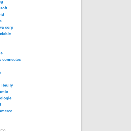
eg
soft
oid
s
wa corp
ciable
ue
s connectes
r
 Heully
omie
ologie
t
mmerce
VES