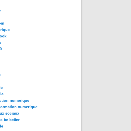
e
com
rique
book
e
0
e
de
ie
ution numerique
formation numerique
ux sociaux
to be better
le