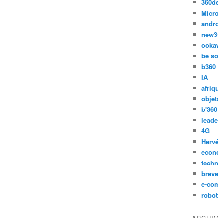
360d
Micro
andr
new3
ooka
be so
b360
IA
afriq
objet
b'360
leade
4G
Hervé
econ
techn
breve
e-co
robot
ARCHI