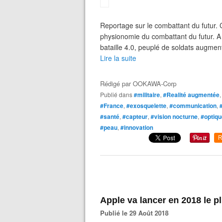
Reportage sur le combattant du futur. C
physionomie du combattant du futur. A 
bataille 4.0, peuplé de soldats augmenté
Lire la suite
Rédigé par
OOKAWA-Corp
Publié dans
#militaire
,
#Realité augmentée
#France
,
#exosquelette
,
#communication
,
#santé
,
#capteur
,
#vision nocturne
,
#optiqu
#peau
,
#innovation
R
Apple va lancer en 2018 le p
Publié le 29 Août 2018