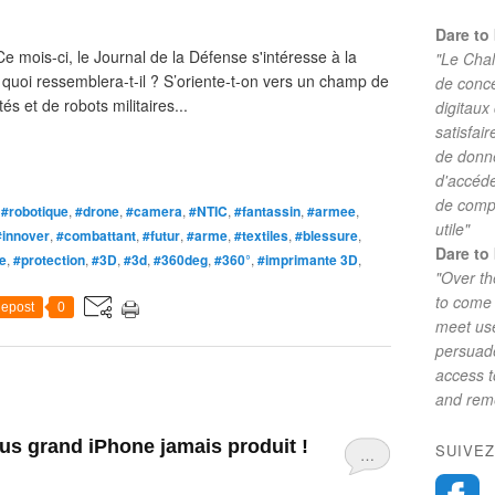
Dare to 
e mois-ci, le Journal de la Défense s'intéresse à la
"Le Chal
quoi ressemblera-t-il ? S’oriente-t-on vers un champ de
de conc
s et de robots militaires...
digitaux
satisfai
de donne
d'accéde
de comp
,
#robotique
,
#drone
,
#camera
,
#NTIC
,
#fantassin
,
#armee
,
utile"
#innover
,
#combattant
,
#futur
,
#arme
,
#textiles
,
#blessure
,
Dare to 
e
,
#protection
,
#3D
,
#3d
,
#360deg
,
#360°
,
#imprimante 3D
,
"Over th
to come 
epost
0
meet use
persuade
access 
and reme
lus grand iPhone jamais produit !
SUIVEZ
…