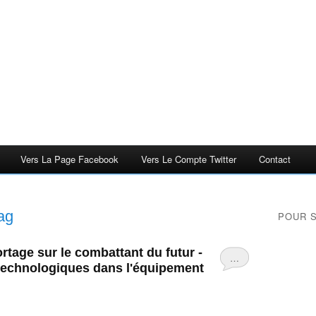
Vers La Page Facebook
Vers Le Compte Twitter
Contact
ag
POUR 
rtage sur le combattant du futur -
…
 technologiques dans l'équipement