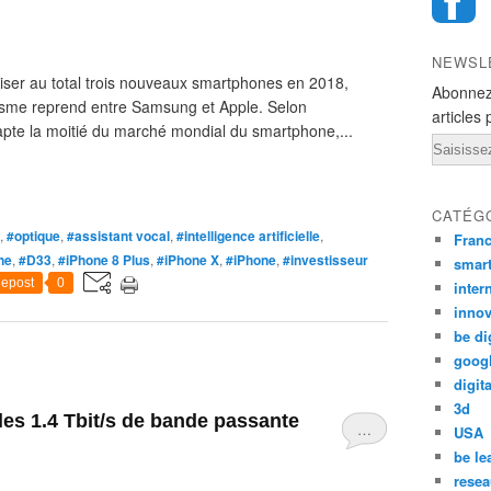
NEWSL
iser au total trois nouveaux smartphones en 2018,
Abonnez
isme reprend entre Samsung et Apple. Selon
articles 
apte la moitié du marché mondial du smartphone,...
Email
CATÉG
,
#optique
,
#assistant vocal
,
#intelligence artificielle
,
Fran
ne
,
#D33
,
#iPhone 8 Plus
,
#iPhone X
,
#iPhone
,
#investisseur
smar
epost
0
inter
innov
be di
goog
digita
3d
les 1.4 Tbit/s de bande passante
…
USA
be le
resea