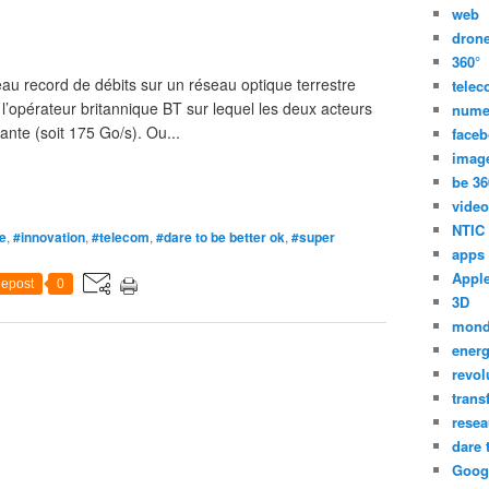
web
dron
360°
eau record de débits sur un réseau optique terrestre
tele
 l’opérateur britannique BT sur lequel les deux acteurs
nume
ante (soit 175 Go/s). Ou...
face
imag
be 36
video
NTIC
e
,
#innovation
,
#telecom
,
#dare to be better ok
,
#super
apps
Appl
epost
0
3D
mon
energ
revol
trans
resea
dare 
Goog