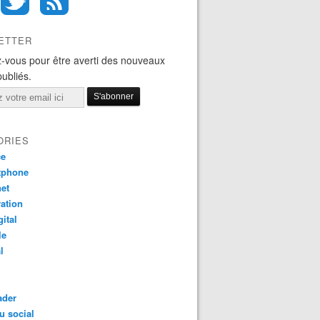
ETTER
-vous pour être averti des nouveaux
publiés.
ORIES
ce
tphone
net
ation
gital
le
l
ader
u social