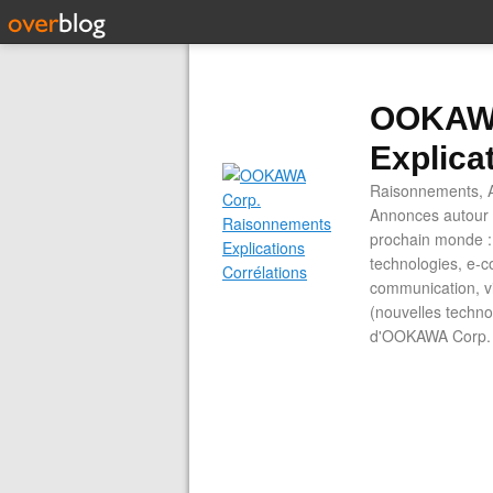
OOKAWA
Explica
Raisonnements, A
Annonces autour d
prochain monde : 
technologies, e-co
communication, vi
(nouvelles technol
d'OOKAWA Corp.