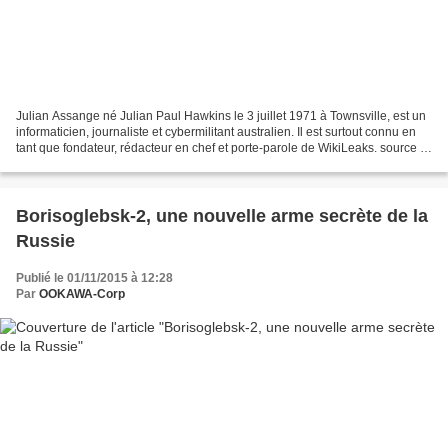
Julian Assange né Julian Paul Hawkins le 3 juillet 1971 à Townsville, est un
informaticien, journaliste et cybermilitant australien. Il est surtout connu en
tant que fondateur, rédacteur en chef et porte-parole de WikiLeaks. source :
https://fr.wikipedia.org/wiki/Julian_Assange Le...
Borisoglebsk-2, une nouvelle arme secrète de la
Russie
Publié le 01/11/2015 à 12:28
Par
OOKAWA-Corp