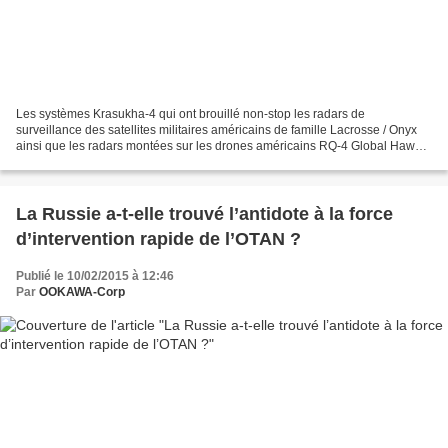
Les systèmes Krasukha-4 qui ont brouillé non-stop les radars de
surveillance des satellites militaires américains de famille Lacrosse / Onyx
ainsi que les radars montées sur les drones américains RQ-4 Global Hawk,
MQ-1 Predator et MQ-9 Reaper. Entre temps,...
La Russie a-t-elle trouvé l’antidote à la force
d’intervention rapide de l’OTAN ?
Publié le 10/02/2015 à 12:46
Par
OOKAWA-Corp