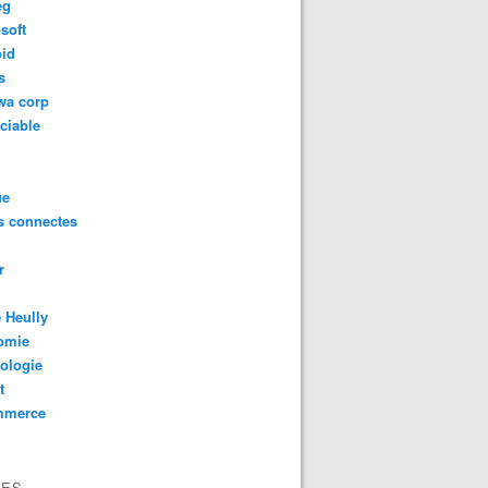
eg
soft
oid
s
wa corp
ciable
ue
s connectes
r
 Heully
omie
ologie
t
mmerce
VES