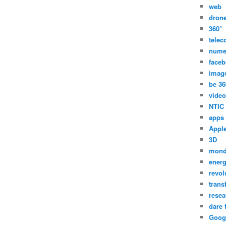
web
dron
360°
tele
nume
face
imag
be 36
video
NTIC
apps
Appl
3D
mon
energ
revol
trans
resea
dare 
Goog