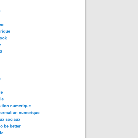
e
com
rique
book
e
0
e
de
ie
ution numerique
formation numerique
ux sociaux
to be better
le