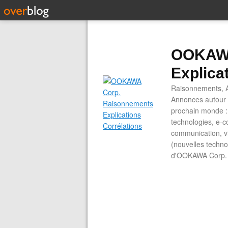
OOKAWA
Explica
Raisonnements, A
Annonces autour d
prochain monde : 
technologies, e-co
communication, vi
(nouvelles technol
d'OOKAWA Corp.