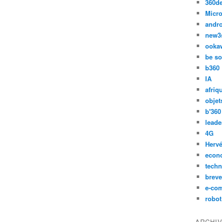
360d
Micro
andr
new3
ooka
be so
b360
IA
afriq
objet
b'360
leade
4G
Hervé
econ
techn
breve
e-co
robot
ARCHI