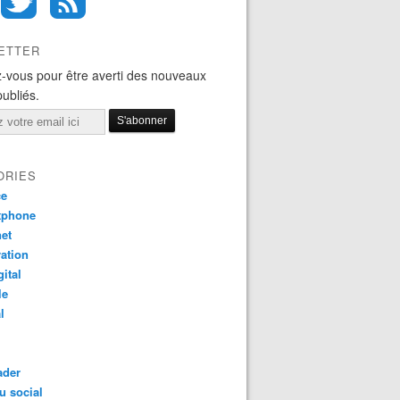
ETTER
-vous pour être averti des nouveaux
publiés.
ORIES
ce
tphone
net
ation
gital
le
l
ader
u social