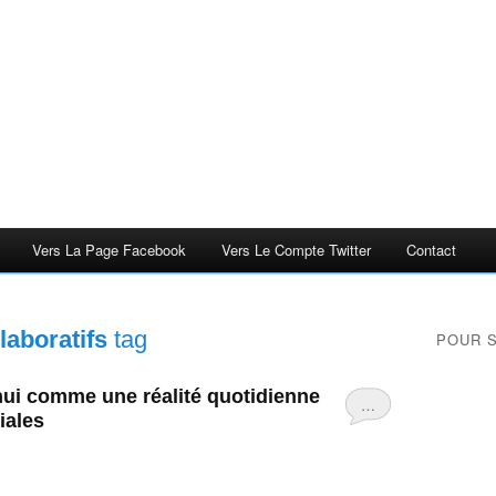
Vers La Page Facebook
Vers Le Compte Twitter
Contact
llaboratifs
tag
POUR 
hui comme une réalité quotidienne
…
iales