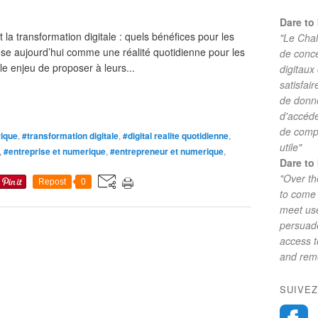
Dare to 
la transformation digitale : quels bénéfices pour les
"Le Chal
ose aujourd’hui comme une réalité quotidienne pour les
de conc
le enjeu de proposer à leurs...
digitaux
satisfai
de donne
d'accéde
de comp
rique
,
#transformation digitale
,
#digital realite quotidienne
,
utile"
,
#entreprise et numerique
,
#entrepreneur et numerique
,
Dare to 
"Over th
Repost
0
to come 
meet use
persuade
access 
and reme
SUIVEZ