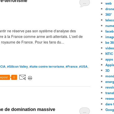
tre-terrorisme
…
web
dron
360°
tele
nume
lantir ne réserve pas son système d'analyse des
face
dre à la France comme arme anti-attentats. L'oeil de
imag
e royaume de France. Pour les fans du...
be 36
video
NTIC
apps
Appl
#CIA
,
#Silicon Valley
,
#lutte contre terrorisme
,
#France
,
#USA
,
3D
mon
epost
0
energ
revol
trans
resea
dare 
me de domination massive
Goog
…