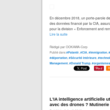
En décembre 2018, un porte-parole de P
des données financé par la CIA, assura
pour la division « Enforcement and rem
Lire la suite
Rédigé par
OOKAWA-Corp
Publié dans
#Palantir
,
#CIA
,
#immigration
,
#déportation
,
#Sécurité intérieure
,
#techno
Management
,
#Donald Trump
,
#organismes
R
L'IA intelligence artificielle 
avec des drones ? Mutinerie