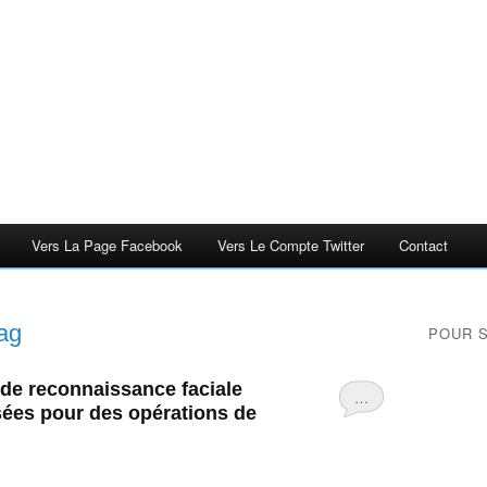
Vers La Page Facebook
Vers Le Compte Twitter
Contact
ag
POUR 
 de reconnaissance faciale
…
isées pour des opérations de