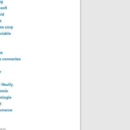
eg
soft
oid
s
wa corp
ciable
ue
s connectes
r
 Heully
omie
ologie
t
mmerce
VES