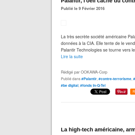
Palantir, l'oeil caché du con
Publié le 9 Février 2016
La très secrète société américaine Pa
données à la CIA. Elle tente de le ven
Palantir Technologies se tourne vers l
Lire la suite
Rédigé par
OOKAWA-Corp
Publié dans
#Palantir
,
#contre-terrorisme
,
#be digital
,
#fonds In-Q-Tel
R
La high-tech américaine, ar