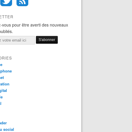
ETTER
-vous pour être averti des nouveaux
publiés.
ORIES
ce
tphone
net
ation
gital
le
l
ader
u social