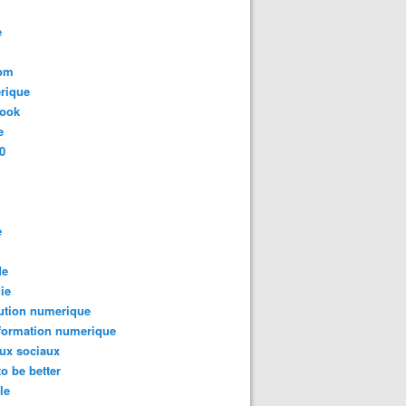
e
com
rique
book
e
0
e
de
ie
ution numerique
formation numerique
ux sociaux
to be better
le