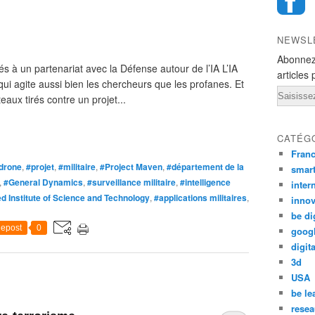
NEWSL
Abonnez
 à un partenariat avec la Défense autour de l’IA L’IA
articles 
qui agite aussi bien les chercheurs que les profanes. Et
Email
aux tirés contre un projet...
CATÉG
Fran
drone
,
#projet
,
#militaire
,
#Project Maven
,
#département de la
smar
,
#General Dynamics
,
#surveillance militaire
,
#intelligence
inter
 Institute of Science and Technology
,
#applications militaires
,
innov
be di
epost
0
goog
digita
3d
USA
be le
resea