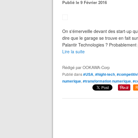
Publié le 9 Février 2016
On s'émerveille devant des start-up qu
dire que le garage se trouve en fait s
Palantir Technologies ? Probablement pa
Lire la suite
Rédigé par
OOKAWA-Corp
Publié dans
#USA
,
#hight-tech
,
#competitiv
numerique
,
#transformation numerique
,
#c
R