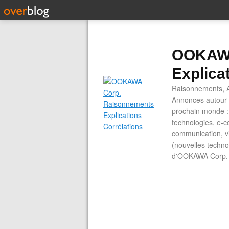
OOKAWA
Explica
Raisonnements, A
Annonces autour d
prochain monde : 
technologies, e-co
communication, vi
(nouvelles technol
d'OOKAWA Corp.