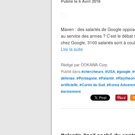
Publié le 6 Avril 2018
Maven : des salariés de Google opposés
au service des armes ? C’est le débat 
chez Google, 3100 salariés sont à coute
Lire la suite
Rédigé par
OOKAWA-Corp
Publié dans
#chercheurs
,
#USA
,
#google
,
#
défense
,
#Pentagone
,
#Palantir
,
#Raytheon
artificielle
,
#Corée du Sud
,
#Korea Advanced
#armement
R