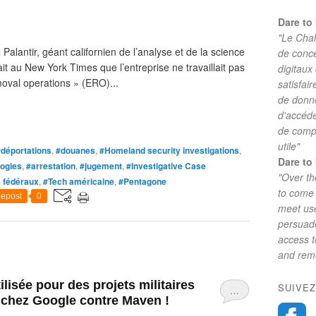
Dare to 
"Le Chal
alantir, géant californien de l’analyse et de la science
de conc
it au New York Times que l’entreprise ne travaillait pas
digitaux
oval operations » (ERO)...
satisfai
de donne
d'accéde
de comp
utile"
#déportations
,
#douanes
,
#Homeland security investigations
,
Dare to 
logies
,
#arrestation
,
#jugement
,
#Investigative Case
"Over th
 fédéraux
,
#Tech américaine
,
#Pentagone
to come 
epost
0
meet use
persuade
access 
and reme
utilisée pour des projets militaires
SUIVEZ
…
 chez Google contre Maven !