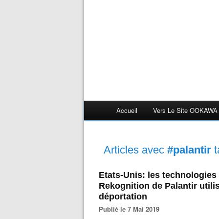
Accueil
Vers Le Site OOKAWA
Articles avec
#palantir
t
Etats-Unis: les technologies
Rekognition de Palantir util
déportation
Publié le 7 Mai 2019