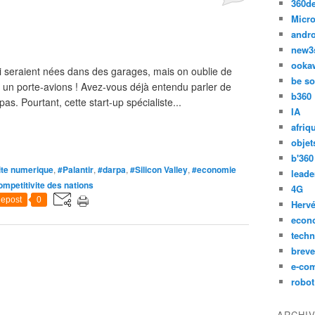
360d
Micro
andr
new3
ooka
i seraient nées dans des garages, mais on oublie de
be so
ur un porte-avions ! Avez-vous déjà entendu parler de
b360
s. Pourtant, cette start-up spécialiste...
IA
afriq
objet
b'360
ite numerique
,
#Palantir
,
#darpa
,
#Silicon Valley
,
#economie
leade
ompetitivite des nations
4G
epost
0
Hervé
econ
techn
breve
e-co
robot
ARCHI