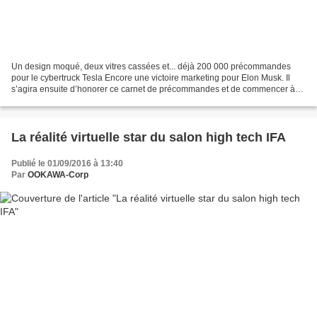
Un design moqué, deux vitres cassées et... déjà 200 000 précommandes
pour le cybertruck Tesla Encore une victoire marketing pour Elon Musk. Il
s’agira ensuite d’honorer ce carnet de précommandes et de commencer à
produire les pick-up électriques dès 2021....
La réalité virtuelle star du salon high tech IFA
Publié le 01/09/2016 à 13:40
Par
OOKAWA-Corp