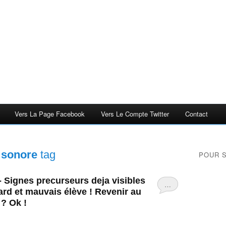
Vers La Page Facebook
Vers Le Compte Twitter
Contact
 sonore
tag
POUR 
 - Signes precurseurs deja visibles
…
rd et mauvais élève ! Revenir au
 ? Ok !