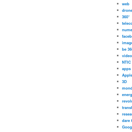
web
dron
360°
tele
nume
face
imag
be 36
video
NTIC
apps
Appl
3D
mon
energ
revol
trans
resea
dare 
Goog