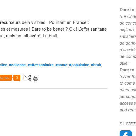
Dare to 
"Le Chal
précurseurs déjà visibles - Pourtant en France :
de conc
 et mesures ! Dare to be better ? Ok ! L’effet sanitaire
digitaux
, mais un fait avéré. Le bruit...
satisfai
de donne
d'accéde
de comp
utile"
olien
,
#eolienne
,
#effet sanitaire
,
#sante
,
#population
,
#bruit
,
Dare to 
"Over th
epost
0
to come 
meet use
persuade
access 
and reme
SUIVEZ