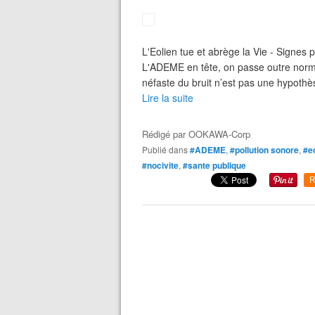
L'Eolien tue et abrège la Vie - Signes 
L'ADEME en tête, on passe outre normes
néfaste du bruit n’est pas une hypothèse
Lire la suite
Rédigé par
OOKAWA-Corp
Publié dans
#ADEME
,
#pollution sonore
,
#e
#nocivite
,
#sante publique
R