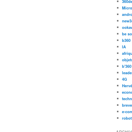
360d
Micro
andr
new3
ooka
be so
b360
IA
afriq
objet
b'360
leade
4G
Hervé
econ
techn
breve
e-co
robot
ARCHI