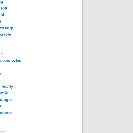
eg
soft
oid
s
wa corp
ciable
ue
s connectes
r
 Heully
omie
ologie
t
mmerce
VES