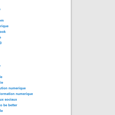
e
com
rique
book
e
0
e
de
ie
ution numerique
formation numerique
ux sociaux
to be better
le