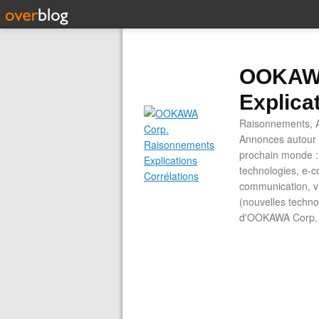
OOKAWA
Explica
Raisonnements, A
Annonces autour d
prochain monde : 
technologies, e-co
communication, vi
(nouvelles technol
d'OOKAWA Corp.