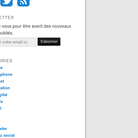
ETTER
-vous pour être averti des nouveaux
publiés.
ORIES
ce
tphone
net
ation
gital
le
l
ader
u social