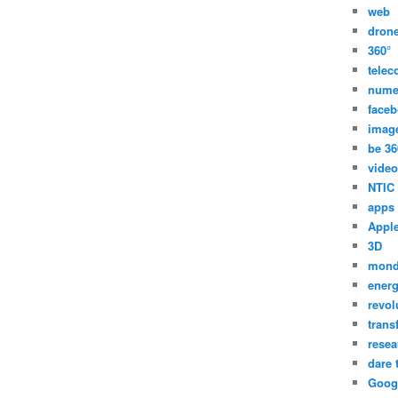
web
dron
360°
tele
nume
face
imag
be 36
video
NTIC
apps
Appl
3D
mon
energ
revol
trans
resea
dare 
Goog