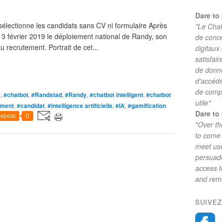
Dare to 
sélectionne les candidats sans CV ni formulaire Après
"Le Chal
3 février 2019 le déploiement national de Randy, son
de conc
u recrutement. Portrait de cet...
digitaux
satisfai
de donne
d'accéde
de comp
t
,
#chatbot
,
#Randstad
,
#Randy
,
#chatbot intelligent
,
#chatbot
utile"
ement
,
#candidat
,
#intelligence artificielle
,
#IA
,
#gamification
Dare to 
epost
0
"Over th
to come 
meet use
persuade
access 
and reme
SUIVEZ