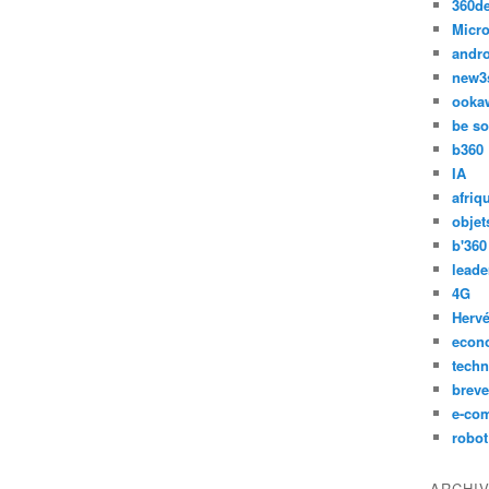
360d
Micro
andr
new3
ooka
be so
b360
IA
afriq
objet
b'360
leade
4G
Hervé
econ
techn
breve
e-co
robot
ARCHI