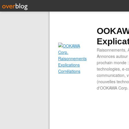
OOKAWA
Explica
Raisonnements, A
Annonces autour d
prochain monde : 
technologies, e-co
communication, vi
(nouvelles technol
d'OOKAWA Corp.