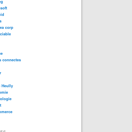
eg
soft
oid
s
wa corp
ciable
ue
s connectes
r
 Heully
omie
ologie
t
mmerce
VES