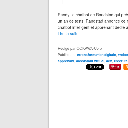
Randy, le chatbot de Randstad qui pré
un an de tests, Randstad annonce ce 1
chatbot intelligent et apprenant dédié a
Lire la suite
Rédigé par
OOKAWA-Corp
Publié dans
#transformation digitale
,
#robo
apprenant
,
#assistant virtuel
,
#cv
,
#recrut
R