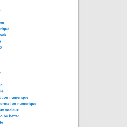
e
com
rique
book
e
0
e
de
ie
ution numerique
formation numerique
ux sociaux
to be better
le