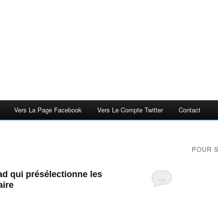
Vers La Page Facebook
Vers Le Compte Twitter
Contact
g
POUR 
d qui présélectionne les
…
aire