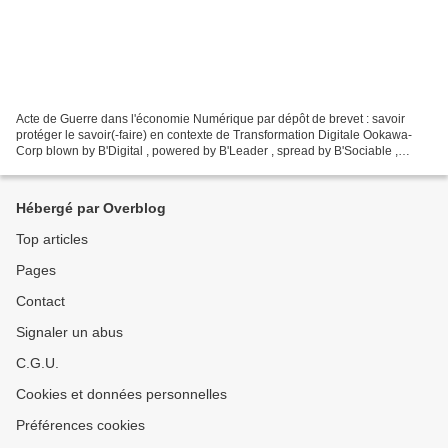
Acte de Guerre dans l'économie Numérique par dépôt de brevet : savoir
protéger le savoir(-faire) en contexte de Transformation Digitale Ookawa-
Corp blown by B'Digital , powered by B'Leader , spread by B'Sociable ,
amplified by B'Press , illustrated by...
Hébergé par Overblog
Top articles
Pages
Contact
Signaler un abus
C.G.U.
Cookies et données personnelles
Préférences cookies