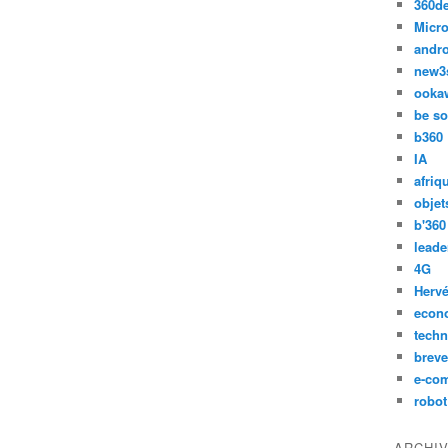
360d
Micro
andr
new3
ooka
be so
b360
IA
afriq
objet
b'360
leade
4G
Hervé
econ
techn
breve
e-co
robot
ARCHI