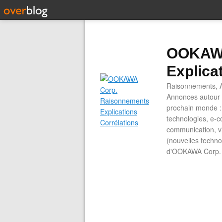
OOKAWA
Explica
Raisonnements, A
Annonces autour d
prochain monde : 
technologies, e-co
communication, vi
(nouvelles technol
d'OOKAWA Corp.