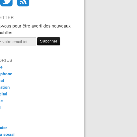
ETTER
-vous pour être averti des nouveaux
publiés.
ORIES
ce
tphone
net
ation
gital
le
l
ader
u social