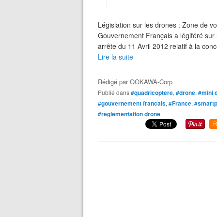
Législation sur les drones : Zone de vo
Gouvernement Français a légiféré sur l'
arrête du 11 Avril 2012 relatif à la concep
Lire la suite
Rédigé par
OOKAWA-Corp
Publié dans
#quadricoptere
,
#drone
,
#mini 
#gouvernement francais
,
#France
,
#smart
#reglementation drone
R