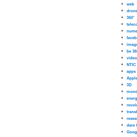
web
dron
360°
tele
nume
face
imag
be 36
video
NTIC
apps
Appl
3D
mon
energ
revol
trans
resea
dare 
Goog