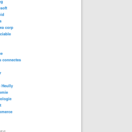
eg
soft
oid
s
wa corp
ciable
ue
s connectes
r
 Heully
omie
ologie
t
mmerce
VES