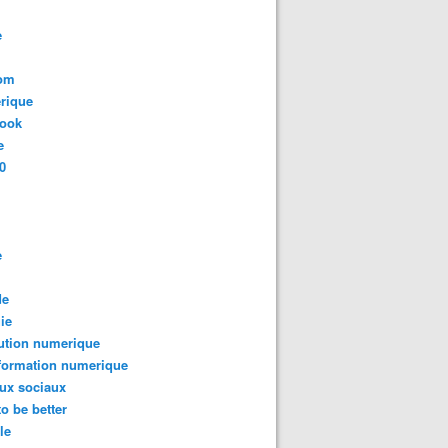
e
com
rique
book
e
0
e
de
ie
ution numerique
formation numerique
ux sociaux
to be better
le