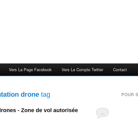
Vers La Page Facebook
Vers Le Compte Twitter
Contact
tation drone
tag
POUR 
drones - Zone de vol autorisée
…