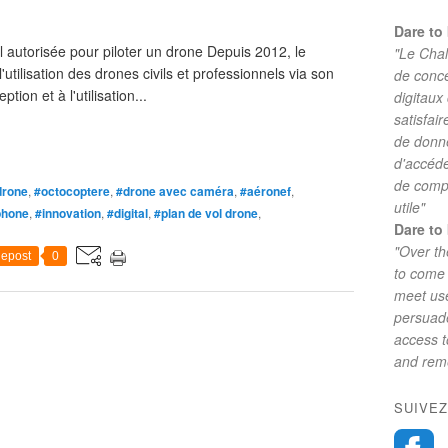
Dare to 
l autorisée pour piloter un drone Depuis 2012, le
"Le Chal
utilisation des drones civils et professionnels via son
de conc
tion et à l'utilisation...
digitaux
satisfai
de donne
d'accéde
de comp
drone
,
#octocoptere
,
#drone avec caméra
,
#aéronef
,
utile"
phone
,
#innovation
,
#digital
,
#plan de vol drone
,
Dare to 
"Over th
epost
0
to come 
meet use
persuade
access 
and reme
SUIVEZ