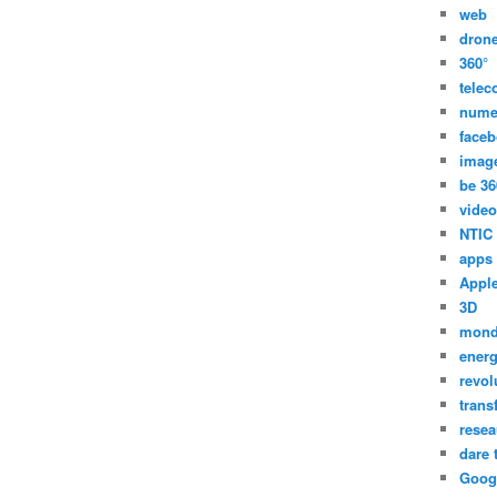
web
dron
360°
tele
nume
face
imag
be 36
video
NTIC
apps
Appl
3D
mon
energ
revol
trans
resea
dare 
Goog