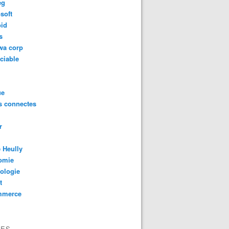
eg
soft
oid
s
wa corp
ciable
ue
s connectes
r
 Heully
omie
ologie
t
mmerce
VES