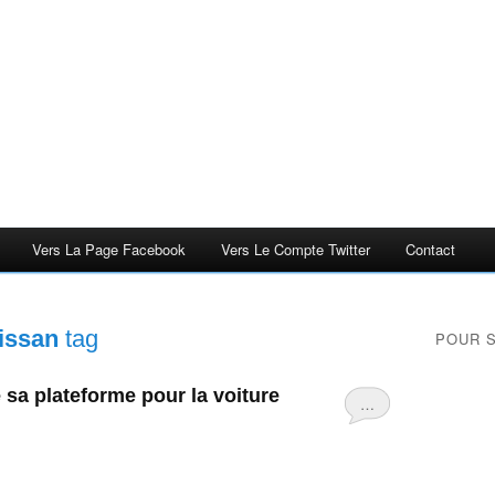
Vers La Page Facebook
Vers Le Compte Twitter
Contact
issan
tag
POUR 
 sa plateforme pour la voiture
…