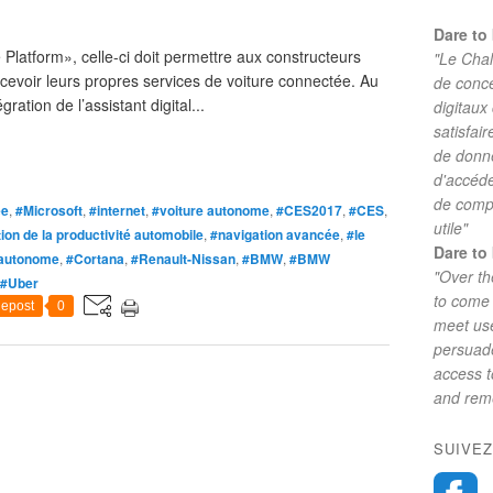
Dare to 
Platform», celle-ci doit permettre aux constructeurs
"Le Chal
ncevoir leurs propres services de voiture connectée. Au
de conc
ation de l’assistant digital...
digitaux
satisfai
de donne
d'accéde
de comp
ee
,
#Microsoft
,
#internet
,
#voiture autonome
,
#CES2017
,
#CES
,
utile"
ion de la productivité automobile
,
#navigation avancée
,
#le
Dare to 
 autonome
,
#Cortana
,
#Renault-Nissan
,
#BMW
,
#BMW
"Over th
#Uber
to come 
epost
0
meet use
persuade
access 
and reme
SUIVEZ