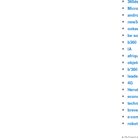
360d
Micro
andr
new3
ooka
be so
b360
IA
afriq
objet
b'360
leade
4G
Hervé
econ
techn
breve
e-co
robot
ARCHI