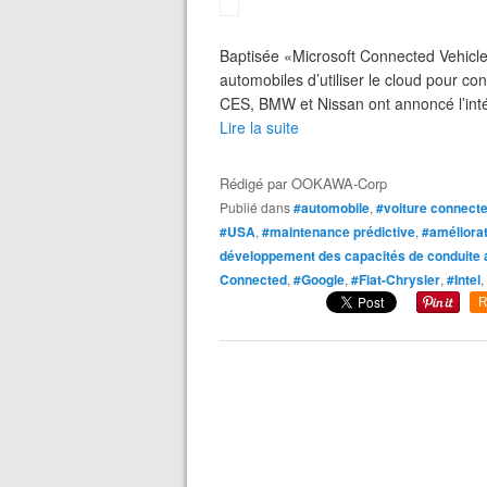
Baptisée «Microsoft Connected Vehicle 
automobiles d’utiliser le cloud pour co
CES, BMW et Nissan ont annoncé l’intégr
Lire la suite
Rédigé par
OOKAWA-Corp
Publié dans
#automobile
,
#voiture connect
#USA
,
#maintenance prédictive
,
#améliorat
développement des capacités de conduite
Connected
,
#Google
,
#Fiat-Chrysler
,
#Intel
,
R