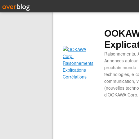
OOKAWA
Explica
Raisonnements, A
Annonces autour d
prochain monde : 
technologies, e-co
communication, vi
(nouvelles technol
d'OOKAWA Corp.