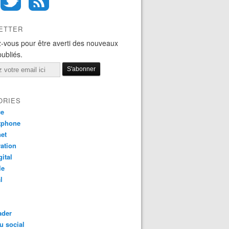
ETTER
-vous pour être averti des nouveaux
publiés.
ORIES
ce
tphone
net
ation
gital
le
l
ader
u social