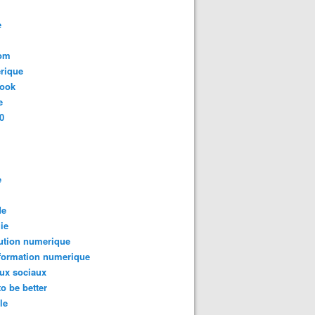
e
com
rique
book
e
0
e
de
ie
ution numerique
formation numerique
ux sociaux
to be better
le