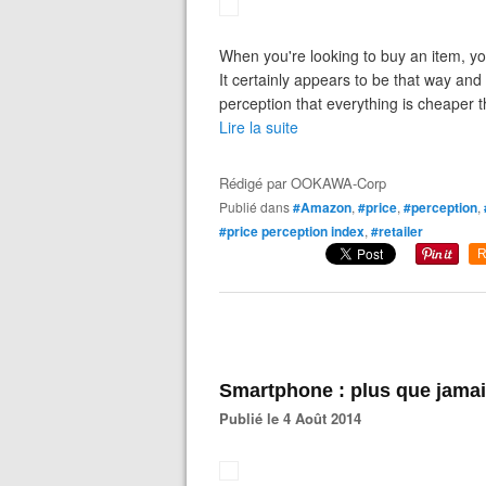
When you're looking to buy an item, you
It certainly appears to be that way an
perception that everything is cheaper t
Lire la suite
Rédigé par
OOKAWA-Corp
Publié dans
#Amazon
,
#price
,
#perception
,
#price perception index
,
#retailer
R
Smartphone : plus que jamais
Publié le 4 Août 2014