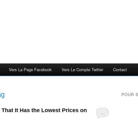
Vers La Page Facebook
Vers Le Compte Twitter
Contact
ag
POUR 
hat It Has the Lowest Prices on
…