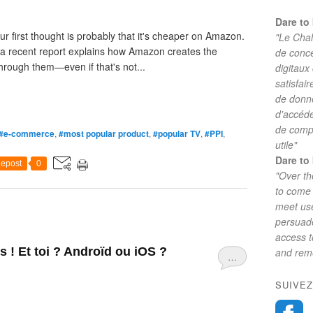
Dare to 
r first thought is probably that it's cheaper on Amazon.
"Le Chal
d a recent report explains how Amazon creates the
de conc
hrough them—even if that's not...
digitaux
satisfai
de donne
d'accéde
de comp
#e-commerce
,
#most popular product
,
#popular TV
,
#PPI
,
utile"
Dare to 
epost
0
"Over th
to come 
meet use
persuade
access 
 ! Et toi ? Androïd ou iOS ?
and reme
…
SUIVEZ