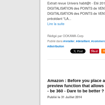
Extrait revue Univers habit@t - Eté 201
DIGITALISATION des POINTS de VENT
DIGITALISATION des POINTS de VENTE" 
précédant "LA...
Lire la suite
Rédigé par
OOKAWA-Corp
Publié dans
#retailer
,
#detaillant
,
#commer
#distribution
R
Amazon : Before you place a
preview function that allows
- be 360 - Dare to be better ?
Publié le 31 Juillet 2014