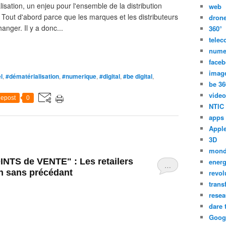
alisation, un enjeu pour l'ensemble de la distribution
web
e. Tout d'abord parce que les marques et les distributeurs
dron
hanger. Il y a donc...
360°
tele
nume
face
imag
l
,
#dématérialisation
,
#numerique
,
#digital
,
#be digital
,
be 36
video
epost
0
NTIC
apps
Appl
3D
mon
NTS de VENTE" : Les retailers
energ
…
on sans précédant
revol
trans
resea
dare 
Goog