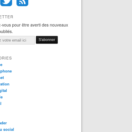
ETTER
-vous pour être averti des nouveaux
publiés.
ORIES
ce
tphone
net
ation
gital
le
l
ader
u social