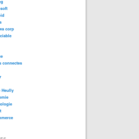
eg
soft
oid
s
wa corp
ciable
ue
s connectes
r
 Heully
omie
ologie
t
mmerce
VES