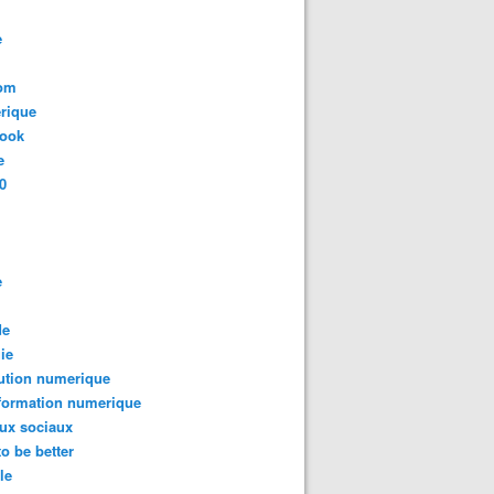
e
com
rique
book
e
0
e
de
ie
ution numerique
formation numerique
ux sociaux
to be better
le