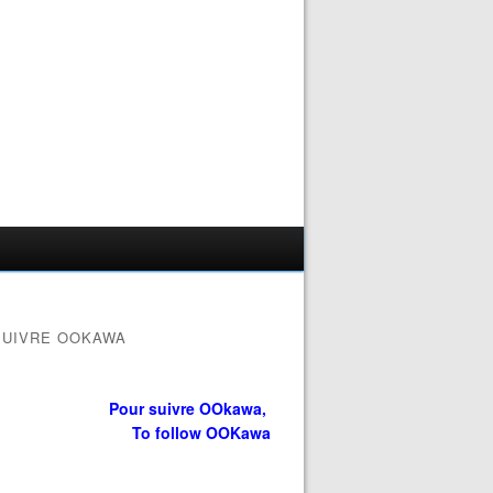
SUIVRE OOKAWA
Pour suivre OOkawa,
To follow OOKawa