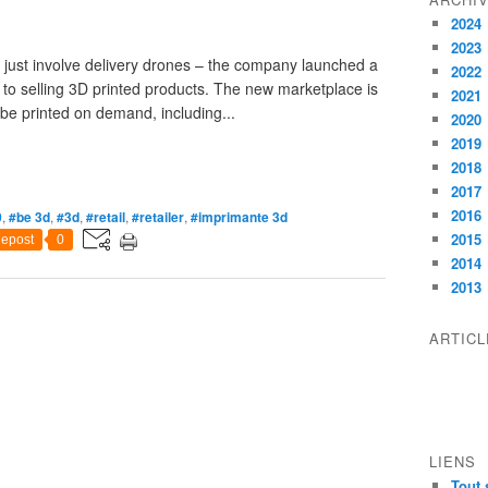
2024
2023
just involve delivery drones – the company launched a
2022
to selling 3D printed products. The new marketplace is
2021
be printed on demand, including...
2020
2019
2018
2017
2016
0
,
#be 3d
,
#3d
,
#retail
,
#retailer
,
#imprimante 3d
2015
epost
0
2014
2013
ARTIC
LIENS
Tout 