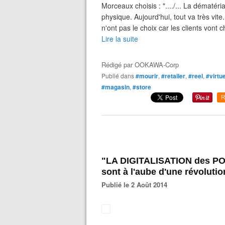
Morceaux choisis : "..../... La dématéri
physique. Aujourd'hui, tout va très vit
n'ont pas le choix car les clients vont c
Lire la suite
Rédigé par
OOKAWA-Corp
Publié dans
#mourir
,
#retailer
,
#reel
,
#virtue
#magasin
,
#store
R
"LA DIGITALISATION des POI
sont à l'aube d'une révoluti
Publié le 2 Août 2014