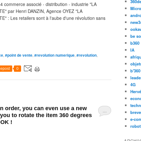
360d
4 commerce associé - distribution - industrie "LA
Micro
E" par Henri DANZIN, Agence OYEZ "LA
andr
: Les retailers sont à l'aube d'une révolution sans
new3
ooka
be so
b360
IA
ce
,
#point de vente
,
#revolution numerique
,
#revolution
,
afriq
objet
epost
0
b'360
leade
4G
Hervé
econ
techn
n order, you can even use a new
…
breve
 you to rotate the item 360 degrees
e-co
 OK !
robot
ARCHI