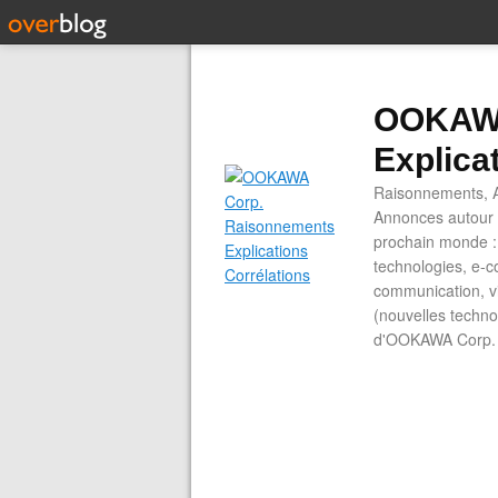
OOKAWA
Explica
Raisonnements, A
Annonces autour d
prochain monde : 
technologies, e-co
communication, vi
(nouvelles technol
d'OOKAWA Corp.